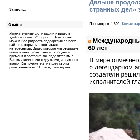
Дальше продолж
странных дел» з
За месяц:
Просмотров: 1 620 |
Комментар
О сайте
Увлекательные фотографии и видео в
удобной подаче? Запросто! Теперь мы
Международный
можем Вас радовать подборками со всех
сайтов которые мы посчитали
60 лет
интересными. Видео которое мы отбираем
каждый день, убьет много свободного
времени и заставит Вас поделится им с
В мире отмечае
Вашими коллегами и друзьями, а в уютное
время, Вы покажете это видео своим
о легендарном аг
родественникам. Это все, Невседома.
создатели решил
исполнителей гл