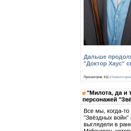
Дальше продолж
"Доктор Хаус" с
Просмотров: 611 |
Комментарии
"Милота, да и 
персонажей "Звё
Все мы, когда-т
"Звёздных войн"
выглядели в ран
Midjourney, кото