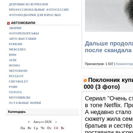
ДЕВУШКИ ИЗ ЖУРНАЛОВ
ПРОФЕССИОНАЛЬНЫЕ ФОТОСЕССИИ
ФОТОПОДБОРКИ ДЛЯ ВЗРОСЛЫХ
АВТОМОБИЛИ
АВАРИИ
ФОТОРЕПОРТАЖЫ
АВТО ВЫСТАВКИ
Дальше продолж
FERRARI
после скандала
MERCEDES
BMW
AUDI
Просмотров: 1 637 |
Комментар
HONDA
MITSUBISHI
PEUGEOT
Поклонник куп
CHEVROLET
000 (3 фото)
FORD
TOYOTA
Сериал "Очень с
МОТОЦИКЛЫ
ОСТАЛЬНЫЕ МАРКИ
в топе Netflix. 
А недавно стало 
Календарь
сюжету жила сем
«
Август 2026 »
братьев и сестё
Пн
Вт
Ср
Чт
Пт
Сб
Вс
поставили высоки