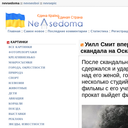
nevsedoma ::
nevseoboi
::
nevsepic
Главная
::
Самое новое
::
Последние комментарии
::
Статистика
::
Регистрац
КАРТИНКИ
Уилл Смит впе
ВСЕ КАРТИНКИ
скандала на Оск
ФОТОРЕПОРТАЖИ
КРЕАТИВНЕНЬКО
После скандальн
МАКРОСЪЕМКИ
сдержался и удар
ГОРОДА, ОКРЕСТНОСТИ
ПРИРОДА
над его женой, г
СПОРТ
несколько студи
ИЛЛЮЗИИ
фильмы с его уча
ЖИВОТНЫЕ
ДЕТИ
прокат выйдет фи
АВИАЦИЯ
КОРАБЛИ
ПОЕЗДА
ВЫСТАВКИ
РЕКЛАМА
ЗВЕЗДЫ, ИЗВЕСТНОСТИ