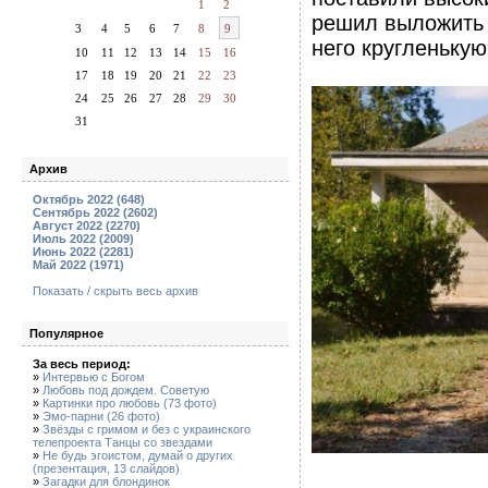
1
2
решил выложить 
3
4
5
6
7
8
9
него кругленькую
10
11
12
13
14
15
16
17
18
19
20
21
22
23
24
25
26
27
28
29
30
31
Архив
Октябрь 2022 (648)
Сентябрь 2022 (2602)
Август 2022 (2270)
Июль 2022 (2009)
Июнь 2022 (2281)
Май 2022 (1971)
Показать / скрыть весь архив
Популярное
За весь период:
»
Интервью с Богом
»
Любовь под дождем. Советую
»
Картинки про любовь (73 фото)
»
Эмо-парни (26 фото)
»
Звёзды с гримом и без с украинского
телепроекта Танцы со звездами
»
Не будь эгоистом, думай о других
(презентация, 13 слайдов)
»
Загадки для блондинок