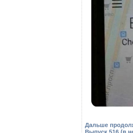
Дальше продолж
Выпуск 516
(в н