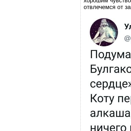
хорошим чувство
отвлечемся от з