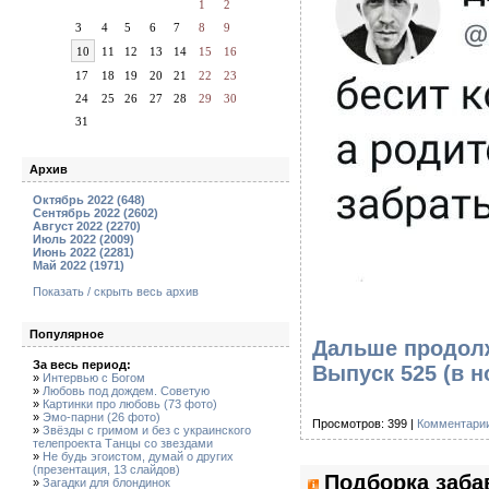
1
2
3
4
5
6
7
8
9
10
11
12
13
14
15
16
17
18
19
20
21
22
23
24
25
26
27
28
29
30
31
Архив
Октябрь 2022 (648)
Сентябрь 2022 (2602)
Август 2022 (2270)
Июль 2022 (2009)
Июнь 2022 (2281)
Май 2022 (1971)
Показать / скрыть весь архив
Популярное
Дальше продолж
За весь период:
Выпуск 525
(в н
»
Интервью с Богом
»
Любовь под дождем. Советую
»
Картинки про любовь (73 фото)
»
Эмо-парни (26 фото)
Просмотров: 399 |
Комментарии
»
Звёзды с гримом и без с украинского
телепроекта Танцы со звездами
»
Не будь эгоистом, думай о других
(презентация, 13 слайдов)
Подборка заба
»
Загадки для блондинок