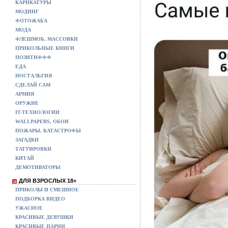
КАРИКАТУРЫ
МОДИНГ
ФОТОЖАБА
МОДА
ФЛЕШМОБ, МАССОВКИ
ПРИКОЛЬНЫЕ КНИГИ
ПОЗИТИФФФ
ЕДА
НОСТАЛЬГИЯ
СДЕЛАЙ САМ
АРМИЯ
ОРУЖИЕ
IT-ТЕХНОЛОГИИ
WALLPAPERS, ОБОИ
ПОЖАРЫ, КАТАСТРОФЫ
ЗАГАДКИ
ТАТУИРОВКИ
КИТАЙ
ДЕМОТИВАТОРЫ
ДЛЯ ВЗРОСЛЫХ 18+
ПРИКОЛЫ И СМЕШНОЕ
ПОДБОРКА ВИДЕО
УЖАСНОЕ
КРАСИВЫЕ ДЕВУШКИ
КРАСИВЫЕ ПАРНИ