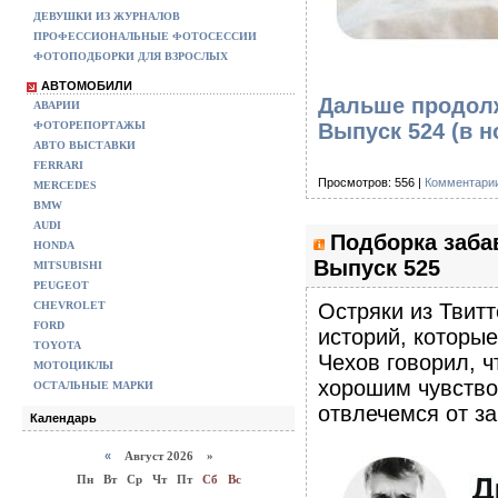
ДЕВУШКИ ИЗ ЖУРНАЛОВ
ПРОФЕССИОНАЛЬНЫЕ ФОТОСЕССИИ
ФОТОПОДБОРКИ ДЛЯ ВЗРОСЛЫХ
АВТОМОБИЛИ
Дальше продолж
АВАРИИ
ФОТОРЕПОРТАЖЫ
Выпуск 524
(в н
АВТО ВЫСТАВКИ
FERRARI
Просмотров: 556 |
Комментарии
MERCEDES
BMW
AUDI
Подборка заба
HONDA
Выпуск 525
MITSUBISHI
PEUGEOT
CHEVROLET
Остряки из Твитт
FORD
историй, которы
TOYOTA
Чехов говорил, ч
МОТОЦИКЛЫ
хорошим чувство
ОСТАЛЬНЫЕ МАРКИ
отвлечемся от з
Календарь
«
Август 2026 »
Пн
Вт
Ср
Чт
Пт
Сб
Вс