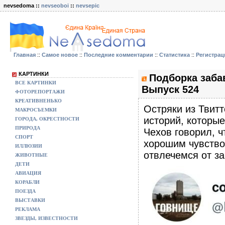
nevsedoma ::
nevseoboi
::
nevsepic
Главная
::
Самое новое
::
Последние комментарии
::
Статистика
::
Регистрац
КАРТИНКИ
Подборка заба
ВСЕ КАРТИНКИ
Выпуск 524
ФОТОРЕПОРТАЖИ
КРЕАТИВНЕНЬКО
Остряки из Твитт
МАКРОСЪЕМКИ
историй, которы
ГОРОДА, ОКРЕСТНОСТИ
ПРИРОДА
Чехов говорил, ч
СПОРТ
хорошим чувство
ИЛЛЮЗИИ
отвлечемся от з
ЖИВОТНЫЕ
ДЕТИ
АВИАЦИЯ
КОРАБЛИ
ПОЕЗДА
ВЫСТАВКИ
РЕКЛАМА
ЗВЕЗДЫ, ИЗВЕСТНОСТИ