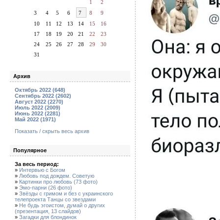
1
2
3
4
5
6
7
8
9
10
11
12
13
14
15
16
17
18
19
20
21
22
23
24
25
26
27
28
29
30
31
Архив
Октябрь 2022 (648)
Сентябрь 2022 (2602)
Август 2022 (2270)
Июль 2022 (2009)
Июнь 2022 (2281)
Май 2022 (1971)
Показать / скрыть весь архив
Популярное
За весь период:
»
Интервью с Богом
»
Любовь под дождем. Советую
»
Картинки про любовь (73 фото)
»
Эмо-парни (26 фото)
»
Звёзды с гримом и без с украинского
телепроекта Танцы со звездами
»
Не будь эгоистом, думай о других
(презентация, 13 слайдов)
»
Загадки для блондинок