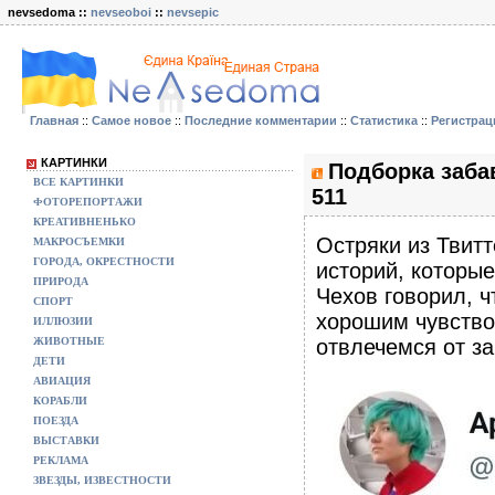
nevsedoma ::
nevseoboi
::
nevsepic
Главная
::
Самое новое
::
Последние комментарии
::
Статистика
::
Регистрац
КАРТИНКИ
Подборка заба
ВСЕ КАРТИНКИ
511
ФОТОРЕПОРТАЖИ
КРЕАТИВНЕНЬКО
Остряки из Твитт
МАКРОСЪЕМКИ
ГОРОДА, ОКРЕСТНОСТИ
историй, которы
ПРИРОДА
Чехов говорил, ч
СПОРТ
хорошим чувство
ИЛЛЮЗИИ
ЖИВОТНЫЕ
отвлечемся от з
ДЕТИ
АВИАЦИЯ
КОРАБЛИ
ПОЕЗДА
ВЫСТАВКИ
РЕКЛАМА
ЗВЕЗДЫ, ИЗВЕСТНОСТИ