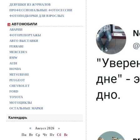
ДЕВУШКИ ИЗ ЖУРНАЛОВ
ПРОФЕССИОНАЛЬНЫЕ ФОТОСЕССИИ
ФОТОПОДБОРКИ ДЛЯ ВЗРОСЛЫХ
АВТОМОБИЛИ
АВАРИИ
ФОТОРЕПОРТАЖЫ
АВТО ВЫСТАВКИ
FERRARI
MERCEDES
BMW
AUDI
HONDA
MITSUBISHI
PEUGEOT
CHEVROLET
FORD
TOYOTA
МОТОЦИКЛЫ
ОСТАЛЬНЫЕ МАРКИ
Календарь
«
Август 2026 »
Пн
Вт
Ср
Чт
Пт
Сб
Вс