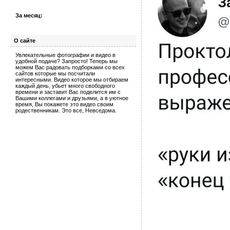
За месяц:
О сайте
Увлекательные фотографии и видео в
удобной подаче? Запросто! Теперь мы
можем Вас радовать подборками со всех
сайтов которые мы посчитали
интересными. Видео которое мы отбираем
каждый день, убьет много свободного
времени и заставит Вас поделится им с
Вашими коллегами и друзьями, а в уютное
время, Вы покажете это видео своим
родественникам. Это все, Невседома.