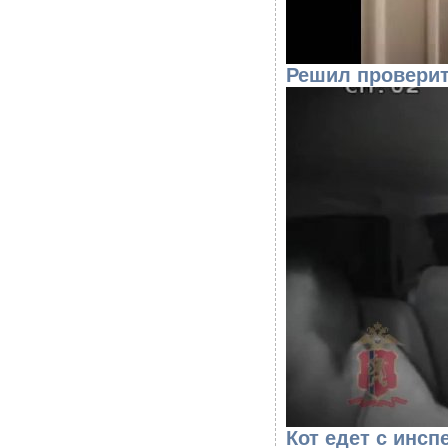
Решил проверит
Кот едет с инс