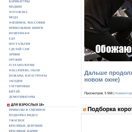
КАРИКАТУРЫ
МОДИНГ
ФОТОЖАБА
МОДА
ФЛЕШМОБ, МАССОВКИ
ПРИКОЛЬНЫЕ КНИГИ
ПОЗИТИФФФ
ЕДА
НОСТАЛЬГИЯ
СДЕЛАЙ САМ
АРМИЯ
ОРУЖИЕ
IT-ТЕХНОЛОГИИ
WALLPAPERS, ОБОИ
Дальше продолж
ПОЖАРЫ, КАТАСТРОФЫ
новом окне)
ЗАГАДКИ
ТАТУИРОВКИ
КИТАЙ
Просмотров: 5 568 |
Комментар
ДЕМОТИВАТОРЫ
ДЛЯ ВЗРОСЛЫХ 18+
Подборка коро
ПРИКОЛЫ И СМЕШНОЕ
ПОДБОРКА ВИДЕО
УЖАСНОЕ
КРАСИВЫЕ ДЕВУШКИ
КРАСИВЫЕ ПАРНИ