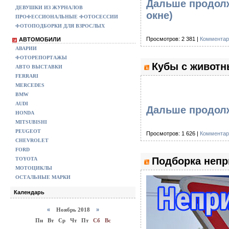
Дальше продолж
ДЕВУШКИ ИЗ ЖУРНАЛОВ
окне)
ПРОФЕССИОНАЛЬНЫЕ ФОТОСЕССИИ
ФОТОПОДБОРКИ ДЛЯ ВЗРОСЛЫХ
Просмотров: 2 381 |
Комментар
АВТОМОБИЛИ
АВАРИИ
ФОТОРЕПОРТАЖЫ
Кубы с животн
АВТО ВЫСТАВКИ
FERRARI
MERCEDES
BMW
AUDI
Дальше продолж
HONDA
MITSUBISHI
PEUGEOT
Просмотров: 1 626 |
Комментар
CHEVROLET
FORD
Подборка непр
TOYOTA
МОТОЦИКЛЫ
ОСТАЛЬНЫЕ МАРКИ
Календарь
«
Ноябрь 2018
»
Пн
Вт
Ср
Чт
Пт
Сб
Вс