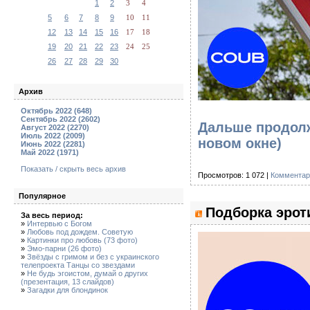
1
2
3
4
5
6
7
8
9
10
11
12
13
14
15
16
17
18
19
20
21
22
23
24
25
26
27
28
29
30
Архив
Октябрь 2022 (648)
Сентябрь 2022 (2602)
Дальше продолж
Август 2022 (2270)
Июль 2022 (2009)
новом окне)
Июнь 2022 (2281)
Май 2022 (1971)
Показать / скрыть весь архив
Просмотров: 1 072 |
Комментар
Популярное
Подборка эрот
За весь период:
»
Интервью с Богом
»
Любовь под дождем. Советую
»
Картинки про любовь (73 фото)
»
Эмо-парни (26 фото)
»
Звёзды с гримом и без с украинского
телепроекта Танцы со звездами
»
Не будь эгоистом, думай о других
(презентация, 13 слайдов)
»
Загадки для блондинок