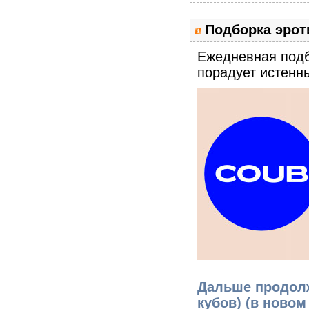
Подборка эроти
Eжедневная подб
порадует истенны
Дальше продолж
кубов)
(в новом