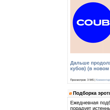
Дальше продолж
кубов)
(в новом
Просмотров: 3 945 |
Комментар
Подборка эроти
Eжедневная подб
порадует истенны