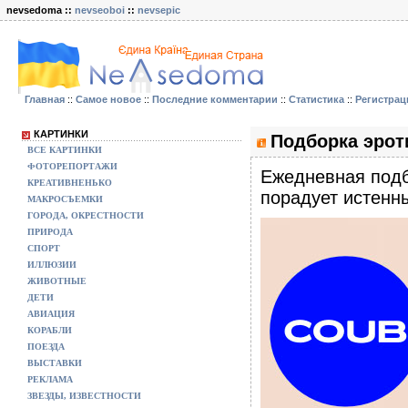
nevsedoma ::
nevseoboi
::
nevsepic
Главная
::
Самое новое
::
Последние комментарии
::
Статистика
::
Регистрац
КАРТИНКИ
Подборка эроти
ВСЕ КАРТИНКИ
ФОТОРЕПОРТАЖИ
Eжедневная подб
КРЕАТИВНЕНЬКО
порадует истенны
МАКРОСЪЕМКИ
ГОРОДА, ОКРЕСТНОСТИ
ПРИРОДА
СПОРТ
ИЛЛЮЗИИ
ЖИВОТНЫЕ
ДЕТИ
АВИАЦИЯ
КОРАБЛИ
ПОЕЗДА
ВЫСТАВКИ
РЕКЛАМА
ЗВЕЗДЫ, ИЗВЕСТНОСТИ