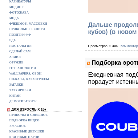
КАРИКАТУРЫ
МОДИНГ
ФОТОЖАБА
МОДА
Дальше продолж
ФЛЕШМОБ, МАССОВКИ
ПРИКОЛЬНЫЕ КНИГИ
кубов)
(в новом
ПОЗИТИФФФ
ЕДА
НОСТАЛЬГИЯ
Просмотров: 6 404 |
Комментар
СДЕЛАЙ САМ
АРМИЯ
Подборка эроти
ОРУЖИЕ
IT-ТЕХНОЛОГИИ
Eжедневная подб
WALLPAPERS, ОБОИ
ПОЖАРЫ, КАТАСТРОФЫ
порадует истенны
ЗАГАДКИ
ТАТУИРОВКИ
КИТАЙ
ДЕМОТИВАТОРЫ
ДЛЯ ВЗРОСЛЫХ 18+
ПРИКОЛЫ И СМЕШНОЕ
ПОДБОРКА ВИДЕО
УЖАСНОЕ
КРАСИВЫЕ ДЕВУШКИ
КРАСИВЫЕ ПАРНИ