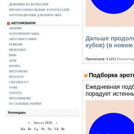
ДЕВУШКИ ИЗ ЖУРНАЛОВ
ПРОФЕССИОНАЛЬНЫЕ ФОТОСЕССИИ
ФОТОПОДБОРКИ ДЛЯ ВЗРОСЛЫХ
АВТОМОБИЛИ
АВАРИИ
ФОТОРЕПОРТАЖЫ
Дальше продолж
АВТО ВЫСТАВКИ
кубов)
(в новом
FERRARI
MERCEDES
BMW
Просмотров: 4 123 |
Комментар
AUDI
HONDA
MITSUBISHI
Подборка эроти
PEUGEOT
CHEVROLET
Eжедневная подб
FORD
порадует истенны
TOYOTA
МОТОЦИКЛЫ
ОСТАЛЬНЫЕ МАРКИ
Календарь
«
Август 2026 »
Пн
Вт
Ср
Чт
Пт
Сб
Вс