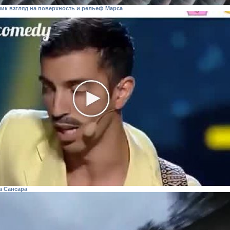
к взгляд на поверхность и рельеф Марса
а Сансара