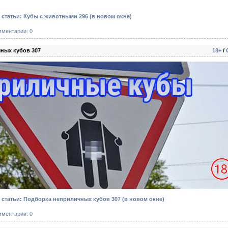
статьи: Кубы с животными 296
(в новом окне)
мментарии: 0
ных кубов 307
18+
/
статьи: Подборка неприличных кубов 307
(в новом окне)
мментарии: 0