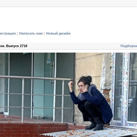
гистрация
::
Написать нам
::
Новый дизайн
ки. Выпуск 2718
Подборк