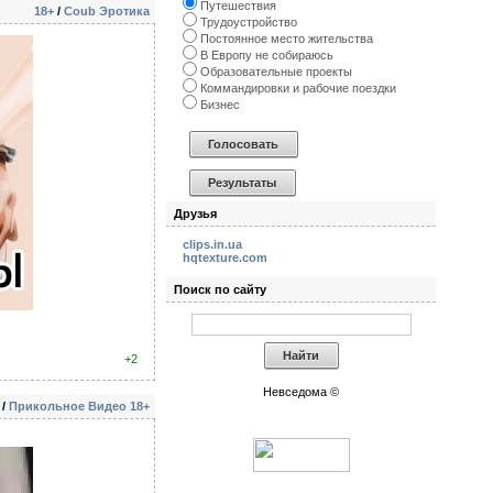
Путешествия
18+
/
Coub Эротика
Трудоустройство
Постоянное место жительства
В Европу не собираюсь
Образовательные проекты
Коммандировки и рабочие поездки
Бизнес
Друзья
clips.in.ua
hqtexture.com
Поиск по сайту
+2
Невседома ©
/
Прикольное Видео 18+