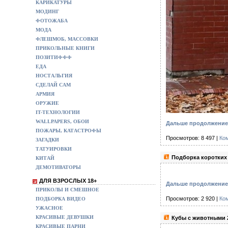
КАРИКАТУРЫ
МОДИНГ
ФОТОЖАБА
МОДА
ФЛЕШМОБ, МАССОВКИ
ПРИКОЛЬНЫЕ КНИГИ
ПОЗИТИФФФ
ЕДА
НОСТАЛЬГИЯ
СДЕЛАЙ САМ
АРМИЯ
ОРУЖИЕ
IT-ТЕХНОЛОГИИ
WALLPAPERS, ОБОИ
Дальше продолжение 
ПОЖАРЫ, КАТАСТРОФЫ
Просмотров: 8 497 |
Ко
ЗАГАДКИ
ТАТУИРОВКИ
Подборка коротких
КИТАЙ
ДЕМОТИВАТОРЫ
ДЛЯ ВЗРОСЛЫХ 18+
Дальше продолжение 
ПРИКОЛЫ И СМЕШНОЕ
Просмотров: 2 920 |
Ко
ПОДБОРКА ВИДЕО
УЖАСНОЕ
КРАСИВЫЕ ДЕВУШКИ
Кубы с животными 
КРАСИВЫЕ ПАРНИ