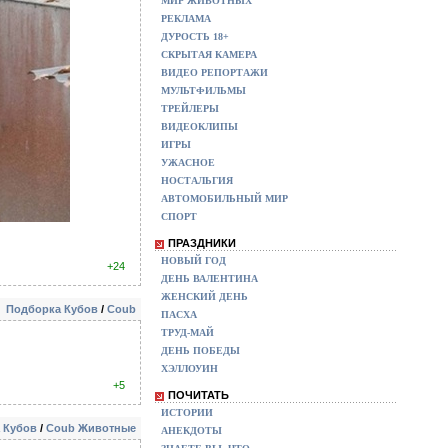
МИР ЖИВОТНЫХ
РЕКЛАМА
ДУРОСТЬ 18+
СКРЫТАЯ КАМЕРА
ВИДЕО РЕПОРТАЖИ
МУЛЬТФИЛЬМЫ
ТРЕЙЛЕРЫ
ВИДЕОКЛИПЫ
ИГРЫ
УЖАСНОЕ
НОСТАЛЬГИЯ
АВТОМОБИЛЬНЫЙ МИР
СПОРТ
ПРАЗДНИКИ
НОВЫЙ ГОД
+24
ДЕНЬ ВАЛЕНТИНА
ЖЕНСКИЙ ДЕНЬ
Подборка Кубов
/
Coub
ПАСХА
ТРУД-МАЙ
ДЕНЬ ПОБЕДЫ
ХЭЛЛОУИН
+5
ПОЧИТАТЬ
ИСТОРИИ
 Кубов
/
Coub Животные
АНЕКДОТЫ