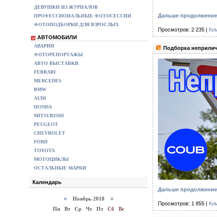
ДЕВУШКИ ИЗ ЖУРНАЛОВ
Дальше продолжение 
ПРОФЕССИОНАЛЬНЫЕ ФОТОСЕССИИ
ФОТОПОДБОРКИ ДЛЯ ВЗРОСЛЫХ
Просмотров: 2 235 |
Ко
АВТОМОБИЛИ
АВАРИИ
Подборка неприлич
ФОТОРЕПОРТАЖЫ
АВТО ВЫСТАВКИ
FERRARI
MERCEDES
BMW
AUDI
HONDA
MITSUBISHI
PEUGEOT
CHEVROLET
FORD
TOYOTA
МОТОЦИКЛЫ
ОСТАЛЬНЫЕ МАРКИ
Календарь
Дальше продолжение 
«
Ноябрь 2018
»
Просмотров: 1 855 |
Ко
Пн
Вт
Ср
Чт
Пт
Сб
Вс