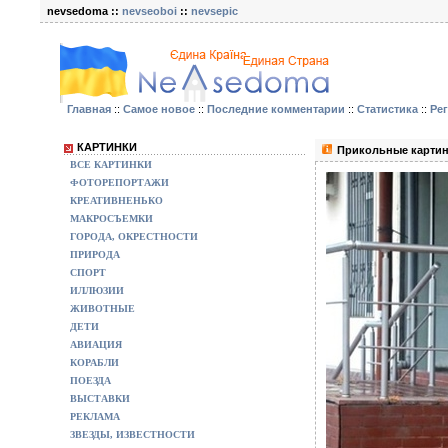
nevsedoma ::
nevseoboi
::
nevsepic
Главная
::
Самое новое
::
Последние комментарии
::
Статистика
::
Ре
КАРТИНКИ
Прикольные картин
ВСЕ КАРТИНКИ
ФОТОРЕПОРТАЖИ
КРЕАТИВНЕНЬКО
МАКРОСЪЕМКИ
ГОРОДА, ОКРЕСТНОСТИ
ПРИРОДА
СПОРТ
ИЛЛЮЗИИ
ЖИВОТНЫЕ
ДЕТИ
АВИАЦИЯ
КОРАБЛИ
ПОЕЗДА
ВЫСТАВКИ
РЕКЛАМА
ЗВЕЗДЫ, ИЗВЕСТНОСТИ