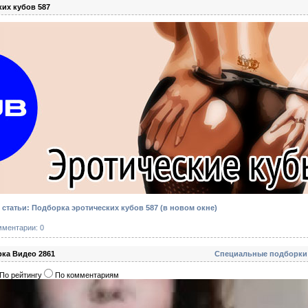
их кубов 587
статьи: Подборка эротических кубов 587
(в новом окне)
мментарии: 0
ка Видео 2861
Специальные подборки
По рейтингу
По комментариям