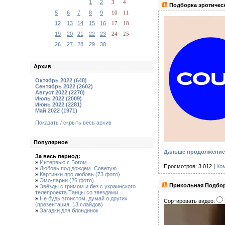
1
2
3
4
Подборка эротическ
5
6
7
8
9
10
11
12
13
14
15
16
17
18
19
20
21
22
23
24
25
26
27
28
29
30
Архив
Октябрь 2022 (648)
Сентябрь 2022 (2602)
Август 2022 (2270)
Июль 2022 (2009)
Июнь 2022 (2281)
Май 2022 (1971)
Показать / скрыть весь архив
Популярное
Дальше продолжение 
За весь период:
»
Интервью с Богом
Просмотров: 3 012 |
Ко
»
Любовь под дождем. Советую
»
Картинки про любовь (73 фото)
»
Эмо-парни (26 фото)
Прикольная Подбор
»
Звёзды с гримом и без с украинского
телепроекта Танцы со звездами
»
Не будь эгоистом, думай о других
Сортировать видео:
(презентация, 13 слайдов)
»
Загадки для блондинок