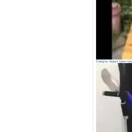
Смерть через туки-тук