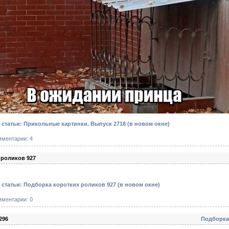
статьи: Прикольные картинки. Выпуск 2718
(в новом окне)
мментарии: 4
 роликов 927
статьи: Подборка коротких роликов 927
(в новом окне)
мментарии: 0
296
Подборка