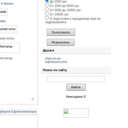
До 1000 грн
 в Ираке
От 1000 до 5000 грн
От 5000 до 10000 грн
От 10000 грн
О подготовке к праздникам еще не
цида
задумывались
ние коты
Друзья
овгород -
clips.in.ua
hqtexture.com
Поиск по сайту
Невседома ©
0
дборки
/
Демотиваторы