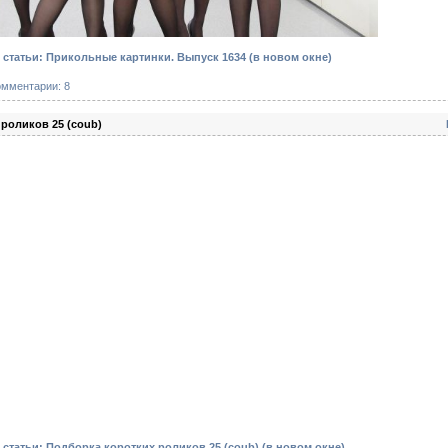
статьи: Прикольные картинки. Выпуск 1634
(в новом окне)
омментарии: 8
роликов 25 (coub)
статьи: Подборка коротких роликов 25 (coub)
(в новом окне)