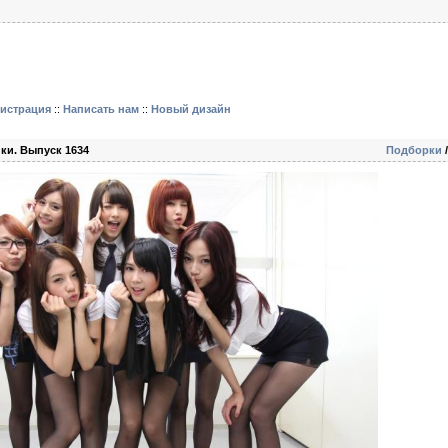
гистрация
::
Написать нам
::
Новый дизайн
ки. Выпуск 1634
Подборки