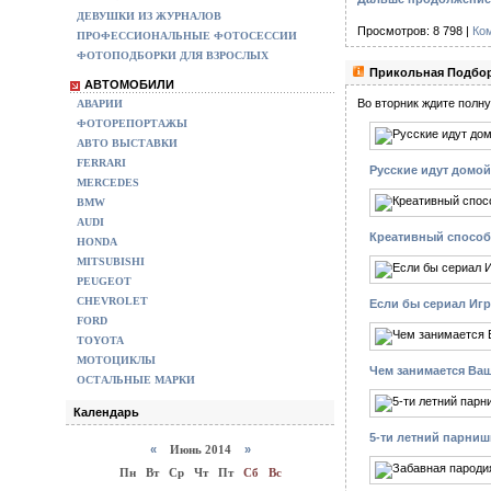
ДЕВУШКИ ИЗ ЖУРНАЛОВ
Просмотров: 8 798 |
Ко
ПРОФЕССИОНАЛЬНЫЕ ФОТОСЕССИИ
ФОТОПОДБОРКИ ДЛЯ ВЗРОСЛЫХ
Прикольная Подбор
АВТОМОБИЛИ
Во вторник ждите полн
АВАРИИ
ФОТОРЕПОРТАЖЫ
АВТО ВЫСТАВКИ
FERRARI
Русские идут домой
MERCEDES
BMW
AUDI
Креативный способ
HONDA
MITSUBISHI
PEUGEOT
CHEVROLET
Если бы сериал Игр
FORD
TOYOTA
МОТОЦИКЛЫ
Чем занимается Ваш
ОСТАЛЬНЫЕ МАРКИ
Календарь
5-ти летний парниш
«
Июнь 2014
»
Пн
Вт
Ср
Чт
Пт
Сб
Вс