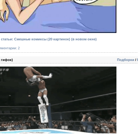
статьи: Смешные комиксы (20 картинок)
(в новом окне)
мментарии: 2
 гифок)
Подборки
/