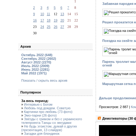
1
Забавная пародия н
2
3
4
5
6
7
8
9
10
11
12
13
14
15
16
17
18
19
20
21
22
Решил прокатится н
23
24
25
26
27
28
29
30
Поездка на скейте 
Архив
Октябрь 2022 (648)
Сентябрь 2022 (2602)
Парень троллит мал
Август 2022 (2270)
огней
Июль 2022 (2009)
Июнь 2022 (2281)
Май 2022 (1971)
Показать / скрыть весь архив
Маршрутная сетка 
Популярное
Дальше продолжение 
За весь период:
»
Интервью с Богом
Просмотров: 2 887 |
Ко
»
Любовь под дождем. Советую
»
Картинки про любовь (73 фото)
»
Эмо-парни (26 фото)
Демотиваторы (30 
»
Звёзды с гримом и без с украинского
телепроекта Танцы со звездами
»
Не будь эгоистом, думай о других
(презентация, 13 слайдов)
»
Загадки для блондинок