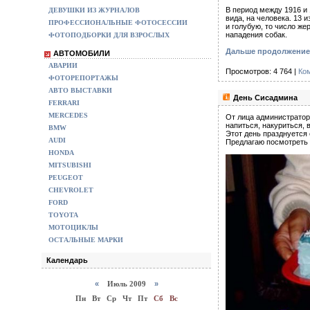
В период между 1916 и 
ДЕВУШКИ ИЗ ЖУРНАЛОВ
вида, на человека. 13 
ПРОФЕССИОНАЛЬНЫЕ ФОТОСЕССИИ
и голубую, то число же
нападения собак.
ФОТОПОДБОРКИ ДЛЯ ВЗРОСЛЫХ
Дальше продолжение 
АВТОМОБИЛИ
АВАРИИ
Просмотров: 4 764 |
Ко
ФОТОРЕПОРТАЖЫ
АВТО ВЫСТАВКИ
День Сисадмина
FERRARI
MERCEDES
От лица администратор
напиться, накуриться, в
BMW
Этот день празднуется
AUDI
Предлагаю посмотреть 
HONDA
MITSUBISHI
PEUGEOT
CHEVROLET
FORD
TOYOTA
МОТОЦИКЛЫ
ОСТАЛЬНЫЕ МАРКИ
Календарь
«
Июль 2009
»
Пн
Вт
Ср
Чт
Пт
Сб
Вс