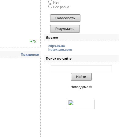
Нет
Все равно
Друзья
+75
clips.in.ua
hqtexture.com
Праздники
Поиск по сайту
Невседома ©