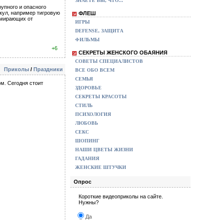
ЗНАЕТЕ ВЫ, ЧТО...
рупного и опасного
акул, например тигровую
ФЛЕШ
 умирающих от
ИГРЫ
DEFENSE, ЗАЩИТА
ФИЛЬМЫ
+6
СЕКРЕТЫ ЖЕНСКОГО ОБАЯНИЯ
СОВЕТЫ СПЕЦИАЛИСТОВ
Приколы
/
Праздники
ВСЕ ОБО ВСЕМ
СЕМЬЯ
м. Сегодня стоит
ЗДОРОВЬЕ
СЕКРЕТЫ КРАСОТЫ
СТИЛЬ
ПСИХОЛОГИЯ
ЛЮБОВЬ
СЕКС
ШОПИНГ
НАШИ ЦВЕТЫ ЖИЗНИ
ГАДАНИЯ
ЖЕНСКИЕ ШТУЧКИ
Опрос
Короткие видеоприколы на сайте.
Нужны?
Да