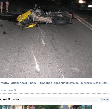
статьи: Днепровский район: Поворот через сплошную ценой жизни мотоцикли
мментарии: 36
итае (29 фото)
Инте