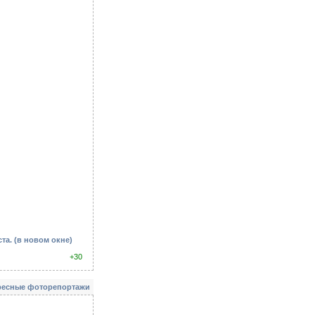
ста.
(в новом окне)
+30
ресные фоторепортажи