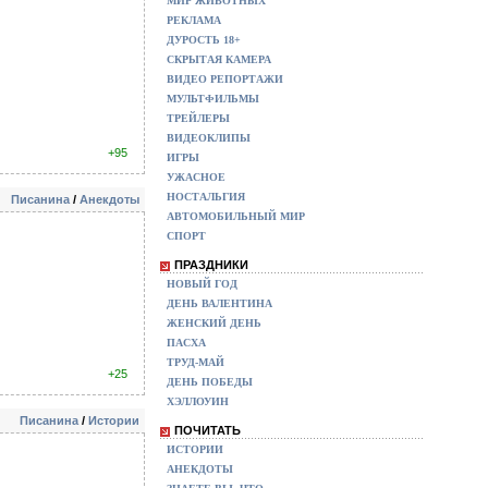
МИР ЖИВОТНЫХ
РЕКЛАМА
ДУРОСТЬ 18+
СКРЫТАЯ КАМЕРА
ВИДЕО РЕПОРТАЖИ
МУЛЬТФИЛЬМЫ
ТРЕЙЛЕРЫ
ВИДЕОКЛИПЫ
+95
ИГРЫ
УЖАСНОЕ
НОСТАЛЬГИЯ
Писанина
/
Анекдоты
АВТОМОБИЛЬНЫЙ МИР
СПОРТ
ПРАЗДНИКИ
НОВЫЙ ГОД
ДЕНЬ ВАЛЕНТИНА
ЖЕНСКИЙ ДЕНЬ
ПАСХА
ТРУД-МАЙ
+25
ДЕНЬ ПОБЕДЫ
ХЭЛЛОУИН
Писанина
/
Истории
ПОЧИТАТЬ
ИСТОРИИ
АНЕКДОТЫ