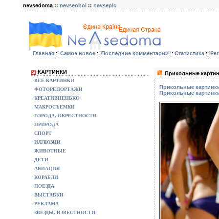
nevsedoma ::
nevseoboi
::
nevsepic
Главная
::
Самое новое
::
Последние комментарии
::
Статистика
::
Ре
КАРТИНКИ
Прикольные картин
ВСЕ КАРТИНКИ
Прикольные картинки
ФОТОРЕПОРТАЖИ
Прикольные картинки
КРЕАТИВНЕНЬКО
МАКРОСЪЕМКИ
ГОРОДА, ОКРЕСТНОСТИ
ПРИРОДА
СПОРТ
ИЛЛЮЗИИ
ЖИВОТНЫЕ
ДЕТИ
АВИАЦИЯ
КОРАБЛИ
ПОЕЗДА
ВЫСТАВКИ
РЕКЛАМА
ЗВЕЗДЫ, ИЗВЕСТНОСТИ