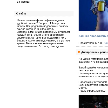
За месяц:
О сайте
Увлекательные фотографии и видео в
удобной подаче? Запросто! Теперь мы
можем Вас радовать подборками со всех
сайтов которые мы посчитали
интересными. Видео которое мы отбираем
каждый день, убьет много свободного
Дальше продолжение 
времени и заставит Вас поделится им с
Вашими коллегами и друзьями, а в уютное
Просмотров: 6 798 |
Ко
время, Вы покажете это видео своим
родественникам. Это все, Невседома.
Днепровский район
На улице Жмаченка авт
Заметим, что до разрыв
Такой кульбит явился 
легковушки.
Несмотря на защитную 
мотоциклист от получе
Пассажирку в тяжелом 
Есть свидетели, которы
месте...
После оформления ДТП 