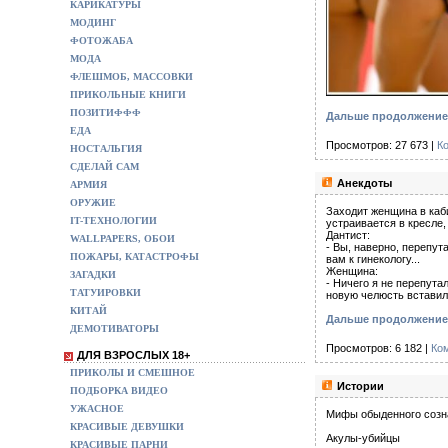
КАРИКАТУРЫ
МОДИНГ
ФОТОЖАБА
МОДА
ФЛЕШМОБ, МАССОВКИ
ПРИКОЛЬНЫЕ КНИГИ
ПОЗИТИФФФ
Дальше продолжение 
ЕДА
Просмотров: 27 673 |
К
НОСТАЛЬГИЯ
СДЕЛАЙ САМ
Анекдоты
АРМИЯ
ОРУЖИЕ
Заходит женщина в каби
IT-ТЕХНОЛОГИИ
устраивается в кресле, 
Дантист:
WALLPAPERS, ОБОИ
- Вы, наверно, перепута
ПОЖАРЫ, КАТАСТРОФЫ
вам к гинекологу...
Женщина:
ЗАГАДКИ
- Ничего я не перепут
ТАТУИРОВКИ
новую челюсть вставили
КИТАЙ
Дальше продолжение
ДЕМОТИВАТОРЫ
Просмотров: 6 182 |
Ко
ДЛЯ ВЗРОСЛЫХ 18+
ПРИКОЛЫ И СМЕШНОЕ
Истории
ПОДБОРКА ВИДЕО
УЖАСНОЕ
Мифы обыденного созн
КРАСИВЫЕ ДЕВУШКИ
Акулы-убийцы
КРАСИВЫЕ ПАРНИ