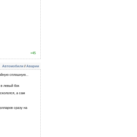
+45
Автомобили
/
Аварии
ойную сплошную...
 в левый бок
скололся, а сам
долларов сразу на