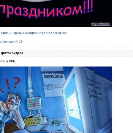
 статьи: День Сисадмина
(в новом окне)
омментарии: 18
0 фото+видео)
/IP и VPN!