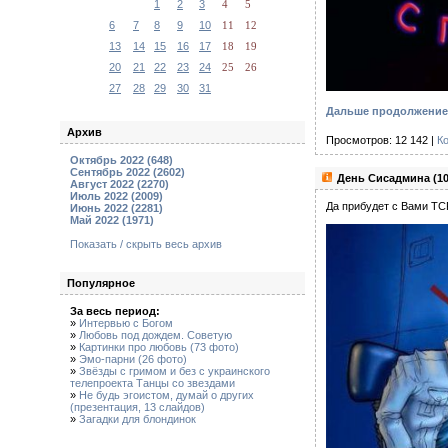
1
2
3
4
5
6
7
8
9
10
11
12
13
14
15
16
17
18
19
20
21
22
23
24
25
26
27
28
29
30
31
Дальше продолжение
Архив
Просмотров: 12 142 |
К
Октябрь 2022 (648)
Сентябрь 2022 (2602)
День Сисадмина (1
Август 2022 (2270)
Июль 2022 (2009)
Да прибудет с Вами TCP
Июнь 2022 (2281)
Май 2022 (1971)
Показать / скрыть весь архив
Популярное
За весь период:
»
Интервью с Богом
»
Любовь под дождем. Советую
»
Картинки про любовь (73 фото)
»
Эмо-парни (26 фото)
»
Звёзды с гримом и без с украинского
телепроекта Танцы со звездами
»
Не будь эгоистом, думай о других
(презентация, 13 слайдов)
»
Загадки для блондинок