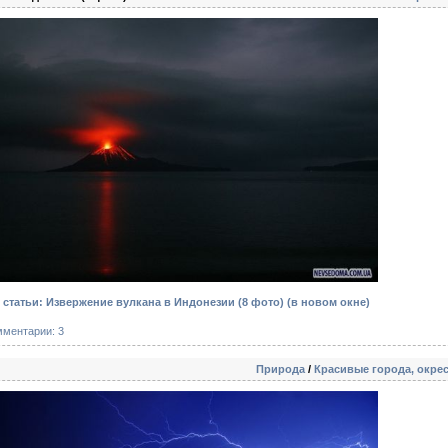
статьи: Извержение вулкана в Индонезии (8 фото)
(в новом окне)
мментарии: 3
Природа
/
Красивые города, окре