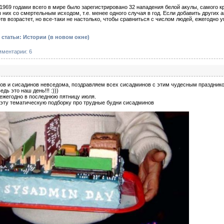
1969 годами всего в мире было зарегистрировано 32 нападения белой акулы, самого к
из них со смертельным исходом, т.е. менее одного случая в год. Если добавить других 
ртв возрастет, но все-таки не настолько, чтобы сравниться с числом людей, ежегодно
статьи: Истории
(в новом окне)
мментарии: 6
ов и сисадинов невседома, поздравляем всех сисадминов с этим чудесным празднико
едь это наш день!!! :)))
 ежегодно в последнюю пятницу июля.
эту тематическую подборку про трудные будни сисадминов