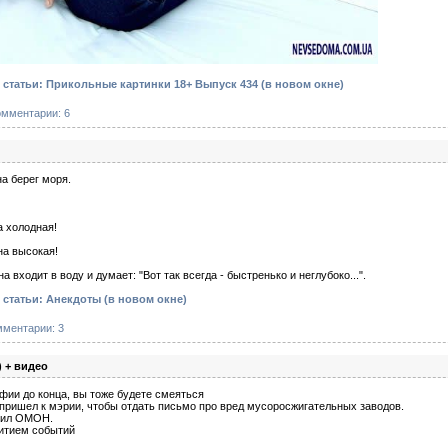
статьи: Прикольные картинки 18+ Выпуск 434
(в новом окне)
омментарии: 6
а берег моря.
да холодная!
лна высокая!
 входит в воду и думает: "Вот так всегда - быстренько и неглубоко...".
 статьи: Анекдоты
(в новом окне)
мментарии: 3
) + видео
фии до конца, вы тоже будете смеяться
 пришел к мэрии, чтобы отдать письмо про вред мусоросжигательных заводов.
етил ОМОН.
итием событий