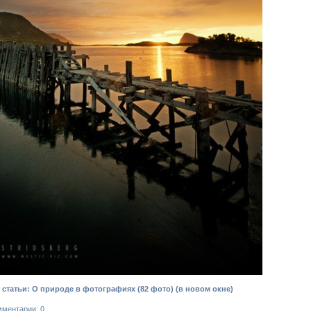
статьи: О природе в фотографиях (82 фото)
(в новом окне)
мментарии: 0