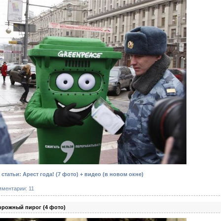
татьи: Арест года! (7 фото) + видео
(в новом окне)
мментарии: 11
рожный пирог (4 фото)