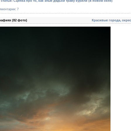
татьи: Сценка про то, как злые дядьки траву курили
(в новом окне)
мментарии: 7
рафиях (82 фото)
Красивые города, окре