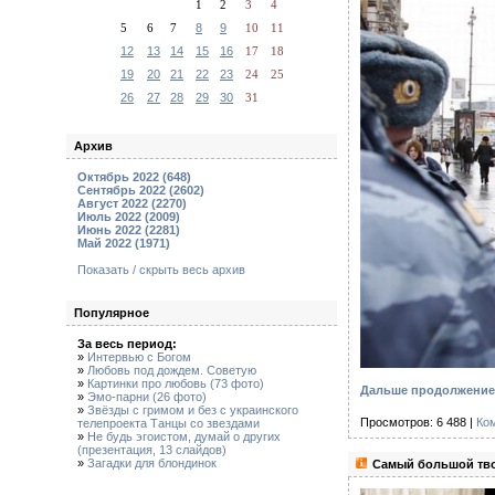
1
2
3
4
5
6
7
8
9
10
11
12
13
14
15
16
17
18
19
20
21
22
23
24
25
26
27
28
29
30
31
Архив
Октябрь 2022 (648)
Сентябрь 2022 (2602)
Август 2022 (2270)
Июль 2022 (2009)
Июнь 2022 (2281)
Май 2022 (1971)
Показать / скрыть весь архив
Популярное
За весь период:
»
Интервью с Богом
»
Любовь под дождем. Советую
»
Картинки про любовь (73 фото)
Дальше продолжение с
»
Эмо-парни (26 фото)
»
Звёзды с гримом и без с украинского
Просмотров: 6 488 |
Ко
телепроекта Танцы со звездами
»
Не будь эгоистом, думай о других
(презентация, 13 слайдов)
»
Загадки для блондинок
Самый большой тво