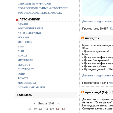
ДЕВУШКИ ИЗ ЖУРНАЛОВ
ПРОФЕССИОНАЛЬНЫЕ ФОТОСЕССИИ
ФОТОПОДБОРКИ ДЛЯ ВЗРОСЛЫХ
АВТОМОБИЛИ
Дальше продолжение 
АВАРИИ
Просмотров: 30 697 |
К
ФОТОРЕПОРТАЖЫ
АВТО ВЫСТАВКИ
FERRARI
Анекдоты
MERCEDES
Муж с женой приходят н
BMW
Жена:
- Давай искупаемся!
AUDI
Муж:
HONDA
- Да ну его на фиг - во
- Да мы быстренько!
MITSUBISHI
- Да ну его на фиг - во
PEUGEOT
- Да мы неглубоко!
- Ну ладно, давай… Жена
CHEVROLET
FORD
Дальше продолжение
TOYOTA
Просмотров: 4 524 |
Ко
МОТОЦИКЛЫ
ОСТАЛЬНЫЕ МАРКИ
Арест года! (7 фото
Календарь
Досмотрев эти фотогра
Активист "Greenpeace"
«
Январь 2009
»
Но по дороге его встр
Смотрим далее за разв
Пн
Вт
Ср
Чт
Пт
Сб
Вс