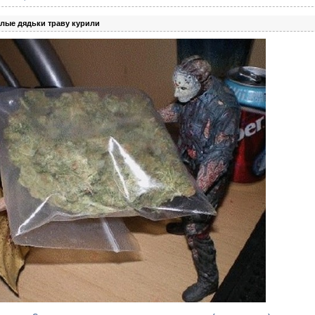
 злые дядьки траву курили