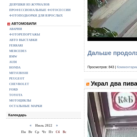
ДЕВУШКИ ИЗ ЖУРНАЛОВ
ПРОФЕССИОНАЛЬНЫЕ ФОТОСЕССИИ
ФОТОПОДБОРКИ ДЛЯ ВЗРОСЛЫХ
АВТОМОБИЛИ
АВАРИИ
ФОТОРЕПОРТАЖЫ
АВТО ВЫСТАВКИ
FERRARI
MERCEDES
Дальше продолж
BMW
AUDI
Просмотров: 843 |
Комментарии
HONDA
MITSUBISHI
PEUGEOT
Украл два пива
CHEVROLET
FORD
TOYOTA
МОТОЦИКЛЫ
ОСТАЛЬНЫЕ МАРКИ
Календарь
«
Июль 2022
»
Пн
Вт
Ср
Чт
Пт
Сб
Вс