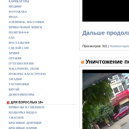
КАРИКАТУРЫ
МОДИНГ
ФОТОЖАБА
МОДА
ФЛЕШМОБ, МАССОВКИ
ПРИКОЛЬНЫЕ КНИГИ
Дальше продол
ПОЗИТИФФФ
ЕДА
НОСТАЛЬГИЯ
Просмотров: 921 |
Комментарии
СДЕЛАЙ САМ
АРМИЯ
ОРУЖИЕ
Уничтожение п
IT-ТЕХНОЛОГИИ
WALLPAPERS, ОБОИ
ПОЖАРЫ, КАТАСТРОФЫ
ЗАГАДКИ
ТАТУИРОВКИ
КИТАЙ
ДЕМОТИВАТОРЫ
ДЛЯ ВЗРОСЛЫХ 18+
ПРИКОЛЫ И СМЕШНОЕ
ПОДБОРКА ВИДЕО
УЖАСНОЕ
КРАСИВЫЕ ДЕВУШКИ
КРАСИВЫЕ ПАРНИ