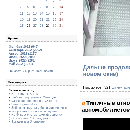
1
2
3
4
5
6
7
8
9
10
11
12
13
14
15
16
17
18
19
20
21
22
23
24
25
26
27
28
29
30
31
Архив
Октябрь 2022 (648)
Сентябрь 2022 (2602)
Август 2022 (2270)
Июль 2022 (2009)
Июнь 2022 (2281)
Май 2022 (1971)
Дальше продолж
Показать / скрыть весь архив
новом окне)
Популярное
Просмотров: 722 |
Комментарии
За весь период:
»
Интервью с Богом
»
Любовь под дождем. Советую
»
Картинки про любовь (73 фото)
Типичные отн
»
Эмо-парни (26 фото)
»
Звёзды с гримом и без с украинского
автомобилисто
телепроекта Танцы со звездами
»
Не будь эгоистом, думай о других
(презентация, 13 слайдов)
»
Загадки для блондинок