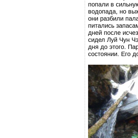
попали в сильну
водопада, но выж
они разбили пал
питались запасам
дней после исчез
сидел Луй Чун Чэ
дня до этого. Па
состоянии. Его д