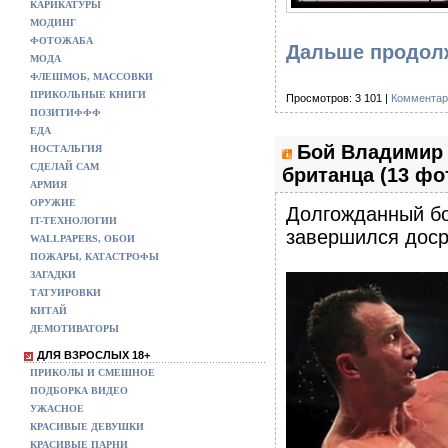
КАРИКАТУРЫ
МОДИНГ
ФОТОЖАБА
Дальше продол
МОДА
ФЛЕШМОБ, МАССОВКИ
ПРИКОЛЬНЫЕ КНИГИ
Просмотров: 3 101 |
Комментар
ПОЗИТИФФФ
ЕДА
Бой Владимир 
НОСТАЛЬГИЯ
СДЕЛАЙ САМ
британца (13 фо
АРМИЯ
ОРУЖИЕ
Долгожданный бо
IT-ТЕХНОЛОГИИ
завершился доср
WALLPAPERS, ОБОИ
ПОЖАРЫ, КАТАСТРОФЫ
ЗАГАДКИ
ТАТУИРОВКИ
КИТАЙ
ДЕМОТИВАТОРЫ
ДЛЯ ВЗРОСЛЫХ 18+
ПРИКОЛЫ И СМЕШНОЕ
ПОДБОРКА ВИДЕО
УЖАСНОЕ
КРАСИВЫЕ ДЕВУШКИ
КРАСИВЫЕ ПАРНИ