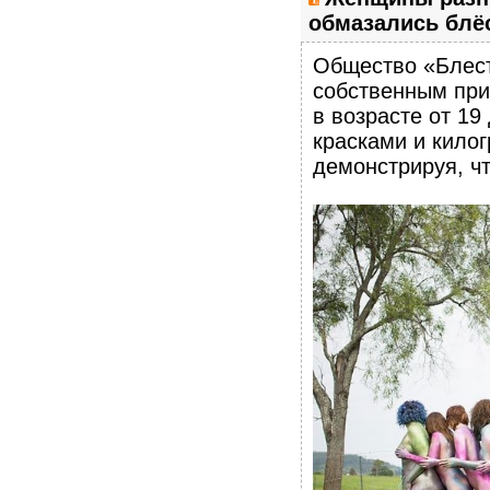
обмазались блёс
Общество «Блест
собственным при
в возрасте от 19
красками и килог
демонстрируя, ч