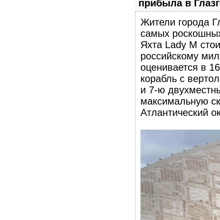
прибыла в Глазг
Жители города Г
самых роскошных
Яхта Lady M сто
российскому мил
оценивается в 1
корабль с верто
и 7-ю двухместн
максимальную ско
Атлантический ок