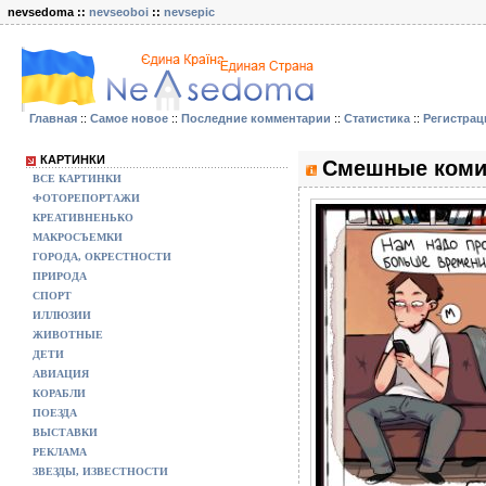
nevsedoma ::
nevseoboi
::
nevsepic
Главная
::
Самое новое
::
Последние комментарии
::
Статистика
::
Регистрац
КАРТИНКИ
Смешные коми
ВСЕ КАРТИНКИ
ФОТОРЕПОРТАЖИ
КРЕАТИВНЕНЬКО
МАКРОСЪЕМКИ
ГОРОДА, ОКРЕСТНОСТИ
ПРИРОДА
СПОРТ
ИЛЛЮЗИИ
ЖИВОТНЫЕ
ДЕТИ
АВИАЦИЯ
КОРАБЛИ
ПОЕЗДА
ВЫСТАВКИ
РЕКЛАМА
ЗВЕЗДЫ, ИЗВЕСТНОСТИ