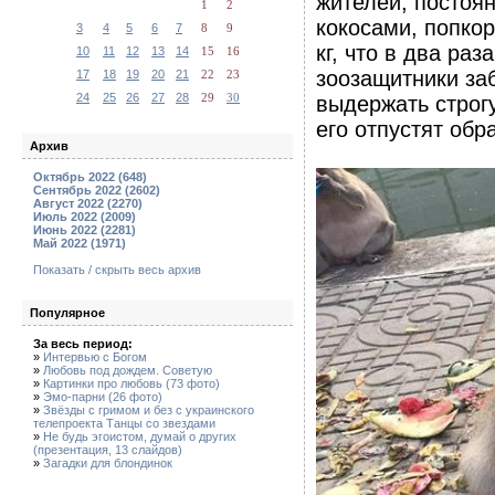
жителей, постоя
1
2
кокосами, попкор
3
4
5
6
7
8
9
кг, что в два р
10
11
12
13
14
15
16
зоозащитники заб
17
18
19
20
21
22
23
24
25
26
27
28
29
30
выдержать строгу
его отпустят обр
Архив
Октябрь 2022 (648)
Сентябрь 2022 (2602)
Август 2022 (2270)
Июль 2022 (2009)
Июнь 2022 (2281)
Май 2022 (1971)
Показать / скрыть весь архив
Популярное
За весь период:
»
Интервью с Богом
»
Любовь под дождем. Советую
»
Картинки про любовь (73 фото)
»
Эмо-парни (26 фото)
»
Звёзды с гримом и без с украинского
телепроекта Танцы со звездами
»
Не будь эгоистом, думай о других
(презентация, 13 слайдов)
»
Загадки для блондинок