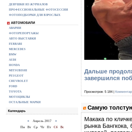
ДЕВУШКИ ИЗ ЖУРНАЛОВ
ПРОФЕССИОНАЛЬНЫЕ ФОТОСЕССИИ
ФОТОПОДБОРКИ ДЛЯ ВЗРОСЛЫХ
АВТОМОБИЛИ
АВАРИИ
ФОТОРЕПОРТАЖЫ
АВТО ВЫСТАВКИ
FERRARI
MERCEDES
BMW
AUDI
HONDA
Дальше продолж
MITSUBISHI
PEUGEOT
завершился поб
CHEVROLET
FORD
Просмотров: 5 184 |
Комментар
TOYOTA
МОТОЦИКЛЫ
ОСТАЛЬНЫЕ МАРКИ
Самую толстую
Календарь
Макака по кличке
«
Апрель 2017
»
рынка Бангкока,
Пн
Вт
Ср
Чт
Пт
Сб
Вс