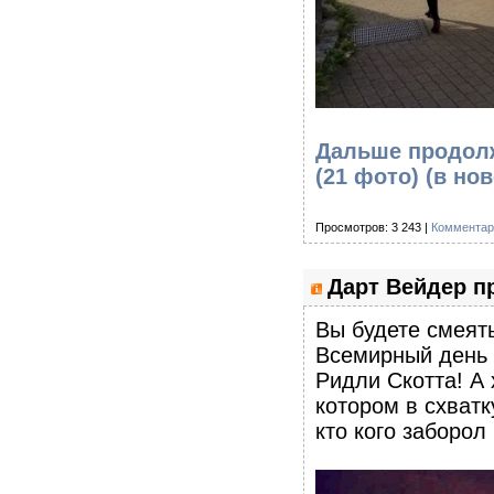
Дальше продолж
(21 фото)
(в но
Просмотров: 3 243 |
Комментар
Дарт Вейдер п
Вы будете смеять
Всемирный день Ч
Ридли Скотта! А
котором в схват
кто кого заборол