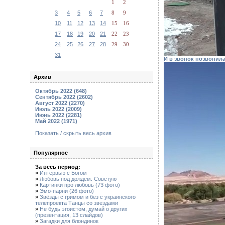
1
2
3
4
5
6
7
8
9
10
11
12
13
14
15
16
17
18
19
20
21
22
23
24
25
26
27
28
29
30
31
И в звонок позвонила 
Архив
Октябрь 2022 (648)
Сентябрь 2022 (2602)
Август 2022 (2270)
Июль 2022 (2009)
Июнь 2022 (2281)
Май 2022 (1971)
Показать / скрыть весь архив
Популярное
За весь период:
»
Интервью с Богом
»
Любовь под дождем. Советую
»
Картинки про любовь (73 фото)
»
Эмо-парни (26 фото)
»
Звёзды с гримом и без с украинского
телепроекта Танцы со звездами
»
Не будь эгоистом, думай о других
(презентация, 13 слайдов)
»
Загадки для блондинок