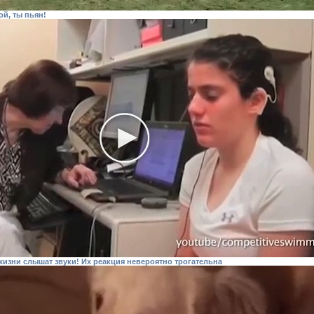
ой, ты пьян!
изни слышат звуки! Их реакция невероятно трогательна