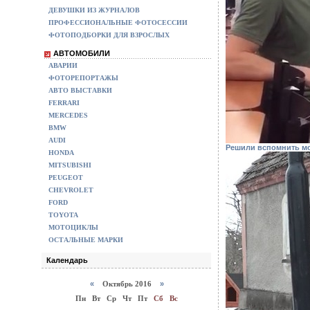
ДЕВУШКИ ИЗ ЖУРНАЛОВ
ПРОФЕССИОНАЛЬНЫЕ ФОТОСЕССИИ
ФОТОПОДБОРКИ ДЛЯ ВЗРОСЛЫХ
АВТОМОБИЛИ
АВАРИИ
ФОТОРЕПОРТАЖЫ
АВТО ВЫСТАВКИ
FERRARI
MERCEDES
BMW
AUDI
Решили вспомнить мо
HONDA
MITSUBISHI
PEUGEOT
CHEVROLET
FORD
TOYOTA
МОТОЦИКЛЫ
ОСТАЛЬНЫЕ МАРКИ
Календарь
«
Октябрь 2016
»
Пн
Вт
Ср
Чт
Пт
Сб
Вс