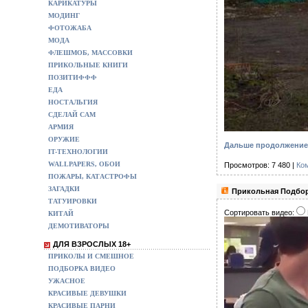
КАРИКАТУРЫ
МОДИНГ
ФОТОЖАБА
МОДА
ФЛЕШМОБ, МАССОВКИ
ПРИКОЛЬНЫЕ КНИГИ
ПОЗИТИФФФ
ЕДА
НОСТАЛЬГИЯ
СДЕЛАЙ САМ
АРМИЯ
ОРУЖИЕ
Дальше продолжение 
IT-ТЕХНОЛОГИИ
WALLPAPERS, ОБОИ
Просмотров: 7 480 |
Ко
ПОЖАРЫ, КАТАСТРОФЫ
ЗАГАДКИ
Прикольная Подбор
ТАТУИРОВКИ
Сортировать видео:
КИТАЙ
ДЕМОТИВАТОРЫ
ДЛЯ ВЗРОСЛЫХ 18+
ПРИКОЛЫ И СМЕШНОЕ
ПОДБОРКА ВИДЕО
УЖАСНОЕ
КРАСИВЫЕ ДЕВУШКИ
КРАСИВЫЕ ПАРНИ