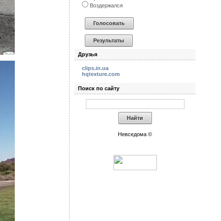
Воздержался
Друзья
clips.in.ua
hqtexture.com
Поиск по сайту
Невседома ©