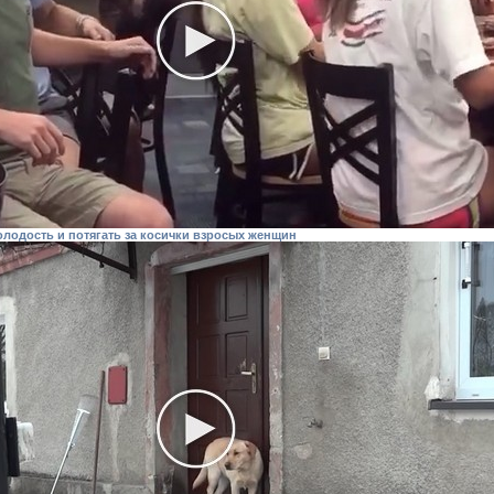
лодость и потягать за косички взросых женщин