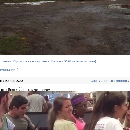
статьи: Прикольные картинки. Выпуск 2198
(в новом окне)
мментарии: 2
ка Видео 2343
Специальные подборки
По рейтингу
По комментариям