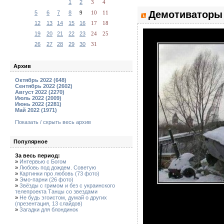
1
2
3
4
Демотиваторы 
5
6
7
8
9
10
11
12
13
14
15
16
17
18
19
20
21
22
23
24
25
26
27
28
29
30
31
Архив
Октябрь 2022 (648)
Сентябрь 2022 (2602)
Август 2022 (2270)
Июль 2022 (2009)
Июнь 2022 (2281)
Май 2022 (1971)
Показать / скрыть весь архив
Популярное
За весь период:
»
Интервью с Богом
»
Любовь под дождем. Советую
»
Картинки про любовь (73 фото)
»
Эмо-парни (26 фото)
»
Звёзды с гримом и без с украинского
телепроекта Танцы со звездами
»
Не будь эгоистом, думай о других
(презентация, 13 слайдов)
»
Загадки для блондинок