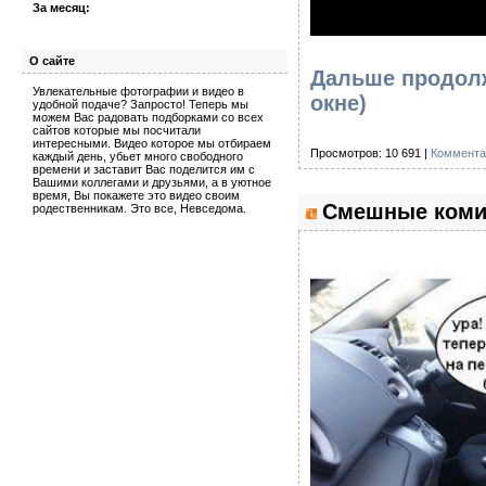
За месяц:
О сайте
Дальше продолж
Увлекательные фотографии и видео в
окне)
удобной подаче? Запросто! Теперь мы
можем Вас радовать подборками со всех
сайтов которые мы посчитали
интересными. Видео которое мы отбираем
Просмотров: 10 691 |
Коммента
каждый день, убьет много свободного
времени и заставит Вас поделится им с
Вашими коллегами и друзьями, а в уютное
время, Вы покажете это видео своим
Смешные комик
родественникам. Это все, Невседома.