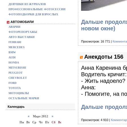
ДЕВУШКИ ИЗ ЖУРНАЛОВ
ПРОФЕССИОНАЛЬНЫЕ ФОТОСЕССИИ
ФОТОПОДБОРКИ ДЛЯ ВЗРОСЛЫХ
Дальше продолж
АВТОМОБИЛИ
АВАРИИ
новом окне)
ФОТОРЕПОРТАЖЫ
АВТО ВЫСТАВКИ
Просмотров: 16 771 |
Коммента
FERRARI
MERCEDES
BMW
Анекдоты 156
AUDI
HONDA
Анна Каренина б
MITSUBISHI
PEUGEOT
Водитель кричит:
CHEVROLET
- Жить надоело?
FORD
Анна:
TOYOTA
- Помогите, на п
МОТОЦИКЛЫ
ОСТАЛЬНЫЕ МАРКИ
Дальше продолж
Календарь
«
Март 2012
»
Просмотров: 4 910 |
Комментар
Пн
Вт
Ср
Чт
Пт
Сб
Вс