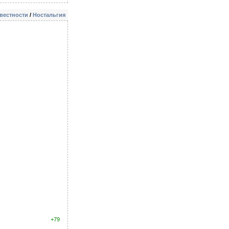
звестности
/
Ностальгия
+79