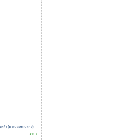
афий)
(в новом окне)
+110