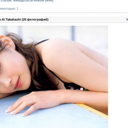
 статьи: Анекдоты
(в новом окне)
мментарии: 1
 Ai Takahashi (25 фотографий)
Ж