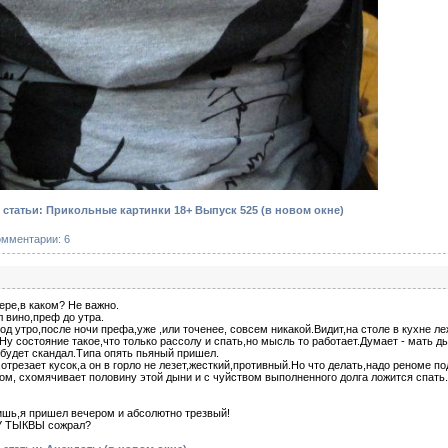
статьи: Прикольные картинки 18+ Выпуск 525
(в новом окне)
омментарии: 6
ере,в каком? Не важно.
л вино,преф до утра.
од утро,после ночи префа,уже ,или точенее, совсем никакой.Видит,на столе в кухне л
Ну состояние такое,что только рассолу и спать,но мысль то работает.Думает - мать д
 будет скандал.Типа опять пьяный пришел.
,отрезает кусок,а он в горло не лезет,жесткий,противный.Но что делать,надо реноме п
ом, схомячивает половину этой дыни и с чуйством выполненного долга ложится спать.
ришь,я пришел вечером и абсолютно трезвый!
У ТЫКВЫ сожрал?