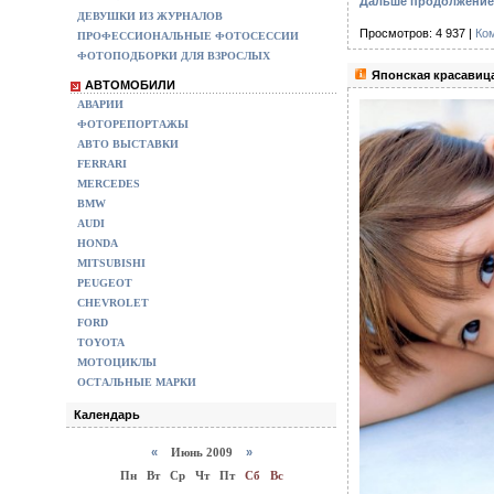
Дальше продолжение
ДЕВУШКИ ИЗ ЖУРНАЛОВ
Просмотров: 4 937 |
Ко
ПРОФЕССИОНАЛЬНЫЕ ФОТОСЕССИИ
ФОТОПОДБОРКИ ДЛЯ ВЗРОСЛЫХ
Японская красавица
АВТОМОБИЛИ
АВАРИИ
ФОТОРЕПОРТАЖЫ
АВТО ВЫСТАВКИ
FERRARI
MERCEDES
BMW
AUDI
HONDA
MITSUBISHI
PEUGEOT
CHEVROLET
FORD
TOYOTA
МОТОЦИКЛЫ
ОСТАЛЬНЫЕ МАРКИ
Календарь
«
Июнь 2009
»
Пн
Вт
Ср
Чт
Пт
Сб
Вс