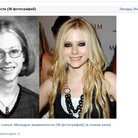
сти (36 фотографий)
Звезды, И
статьи: Молодые знаменитости (36 фотографий)
(в новом окне)
мментарии: 6