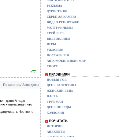
МИР ЖИВОТНЫХ
РЕКЛАМА
ДУРОСТЬ 18+
СКРЫТАЯ КАМЕРА
ВИДЕО РЕПОРТАЖИ
МУЛЬТФИЛЬМЫ
ТРЕЙЛЕРЫ
ВИДЕОКЛИПЫ
ИГРЫ
УЖАСНОЕ
НОСТАЛЬГИЯ
АВТОМОБИЛЬНЫЙ МИР
СПОРТ
+77
ПРАЗДНИКИ
НОВЫЙ ГОД
Писанина
/
Анекдоты
ДЕНЬ ВАЛЕНТИНА
ЖЕНСКИЙ ДЕНЬ
ПАСХА
ежит дыня.А надо
ТРУД-МАЙ
ыню купила,знает что
ДЕНЬ ПОБЕДЫ
оддерживать.Честно, с
ХЭЛЛОУИН
ПОЧИТАТЬ
ИСТОРИИ
АНЕКДОТЫ