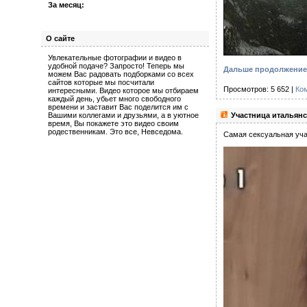
За месяц:
О сайте
Увлекательные фотографии и видео в
удобной подаче? Запросто! Теперь мы
Дальше продолжение 
можем Вас радовать подборками со всех
сайтов которые мы посчитали
Просмотров: 5 652 |
Ко
интересными. Видео которое мы отбираем
каждый день, убьет много свободного
времени и заставит Вас поделится им с
Участница итальянск
Вашими коллегами и друзьями, а в уютное
время, Вы покажете это видео своим
родественникам. Это все, Невседома.
Самая сексуальная уча