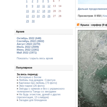
1
2
3
4
5
6
7
8
9
10
11
12
13
14
Дальше продолжение 
15
16
17
18
19
20
21
Просмотров: 8 958 |
Ко
22
23
24
25
26
27
28
29
30
Крыса - серфер (9 
Архив
Октябрь 2022 (648)
Сентябрь 2022 (2602)
Август 2022 (2270)
Июль 2022 (2009)
Июнь 2022 (2281)
Май 2022 (1971)
Показать / скрыть весь архив
Популярное
За весь период:
»
Интервью с Богом
»
Любовь под дождем. Советую
»
Картинки про любовь (73 фото)
»
Эмо-парни (26 фото)
»
Звёзды с гримом и без с украинского
телепроекта Танцы со звездами
»
Не будь эгоистом, думай о других
(презентация, 13 слайдов)
»
Загадки для блондинок