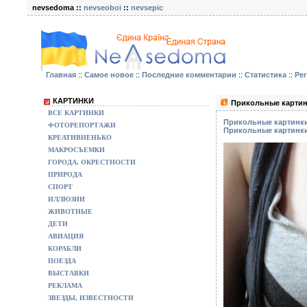
nevsedoma ::
nevseoboi
::
nevsepic
Главная
::
Самое новое
::
Последние комментарии
::
Статистика
::
Ре
КАРТИНКИ
Прикольные картин
ВСЕ КАРТИНКИ
Прикольные картинки
ФОТОРЕПОРТАЖИ
Прикольные картинки
КРЕАТИВНЕНЬКО
МАКРОСЪЕМКИ
ГОРОДА, ОКРЕСТНОСТИ
ПРИРОДА
СПОРТ
ИЛЛЮЗИИ
ЖИВОТНЫЕ
ДЕТИ
АВИАЦИЯ
КОРАБЛИ
ПОЕЗДА
ВЫСТАВКИ
РЕКЛАМА
ЗВЕЗДЫ, ИЗВЕСТНОСТИ