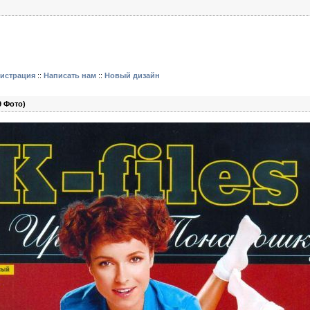
гистрация
::
Написать нам
::
Новый дизайн
 Фото)