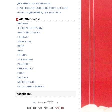
ДЕВУШКИ ИЗ ЖУРНАЛОВ
ПРОФЕССИОНАЛЬНЫЕ ФОТОСЕССИИ
ФОТОПОДБОРКИ ДЛЯ ВЗРОСЛЫХ
АВТОМОБИЛИ
АВАРИИ
ФОТОРЕПОРТАЖЫ
АВТО ВЫСТАВКИ
FERRARI
MERCEDES
BMW
AUDI
HONDA
MITSUBISHI
PEUGEOT
CHEVROLET
FORD
TOYOTA
МОТОЦИКЛЫ
ОСТАЛЬНЫЕ МАРКИ
Календарь
«
Август 2026 »
Пн
Вт
Ср
Чт
Пт
Сб
Вс