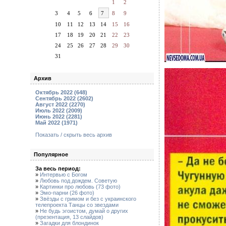
1
2
3
4
5
6
7
8
9
10
11
12
13
14
15
16
17
18
19
20
21
22
23
24
25
26
27
28
29
30
31
Архив
Октябрь 2022 (648)
Сентябрь 2022 (2602)
Август 2022 (2270)
Июль 2022 (2009)
Июнь 2022 (2281)
Май 2022 (1971)
Показать / скрыть весь архив
Популярное
За весь период:
»
Интервью с Богом
»
Любовь под дождем. Советую
»
Картинки про любовь (73 фото)
»
Эмо-парни (26 фото)
»
Звёзды с гримом и без с украинского
телепроекта Танцы со звездами
»
Не будь эгоистом, думай о других
(презентация, 13 слайдов)
»
Загадки для блондинок