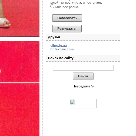
мной так поступила, и поступает.
Мне все равно.
Друзья
clips.in.ua
hqtexture.com
Поиск по сайту
Невседома ©