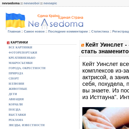
nevsedoma ::
nevseoboi
::
nevsepic
Главная
::
Самое новое
::
Последние комментарии
::
Статистика
::
Регистрац
КАРТИНКИ
Кейт Уинслет -
ВСЕ КАРТИНКИ
стать знаменито
ФОТОРЕПОРТАЖИ
КРЕАТИВНЕНЬКО
Кейт Уинслет все
МАКРОСЪЕМКИ
ГОРОДА, ОКРЕСТНОСТИ
комплексов из-за
ПРИРОДА
актрисой, а зани
СПОРТ
себя, похудела, 
ИЛЛЮЗИИ
ЖИВОТНЫЕ
вы знаете. Из по
ДЕТИ
из Исттауна". И
АВИАЦИЯ
КОРАБЛИ
ПОЕЗДА
ВЫСТАВКИ
РЕКЛАМА
ЗВЕЗДЫ, ИЗВЕСТНОСТИ