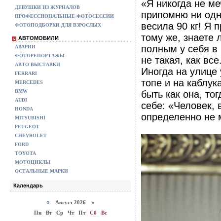
«Я никогда не ме
ДЕВУШКИ ИЗ ЖУРНАЛОВ
припомню ни одн
ПРОФЕССИОНАЛЬНЫЕ ФОТОСЕССИИ
весила 90 кг! Я 
ФОТОПОДБОРКИ ДЛЯ ВЗРОСЛЫХ
тому же, знаете 
АВТОМОБИЛИ
полным у себя в 
АВАРИИ
ФОТОРЕПОРТАЖЫ
не такая, как вс
АВТО ВЫСТАВКИ
Иногда на улице
FERRARI
топе и на каблук
MERCEDES
BMW
быть как она, то
AUDI
себе: «Человек, 
HONDA
определенно не м
MITSUBISHI
PEUGEOT
CHEVROLET
FORD
TOYOTA
МОТОЦИКЛЫ
ОСТАЛЬНЫЕ МАРКИ
Календарь
«
Август 2026 »
Пн
Вт
Ср
Чт
Пт
Сб
Вс