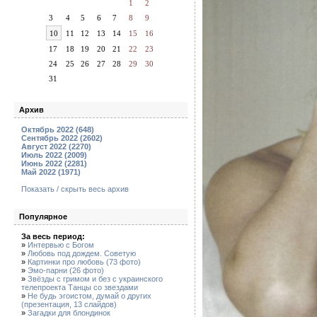
1
2
3
4
5
6
7
8
9
10
11
12
13
14
15
16
17
18
19
20
21
22
23
24
25
26
27
28
29
30
31
Архив
Октябрь 2022 (648)
Сентябрь 2022 (2602)
Август 2022 (2270)
Июль 2022 (2009)
Июнь 2022 (2281)
Май 2022 (1971)
Показать / скрыть весь архив
Популярное
За весь период:
»
Интервью с Богом
»
Любовь под дождем. Советую
»
Картинки про любовь (73 фото)
»
Эмо-парни (26 фото)
»
Звёзды с гримом и без с украинского
телепроекта Танцы со звездами
»
Не будь эгоистом, думай о других
(презентация, 13 слайдов)
»
Загадки для блондинок