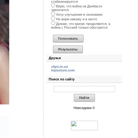
стабилизируется
Верю, что война на Донбассе
закончится
Хочу улучшения в экономике
Не верю никому и в ничто
Думаю, что кризис продолжится, а
война с Россией только обострится
Друзья
clips.in.ua
hqtexture.com
Поиск по сайту
Невседома ©