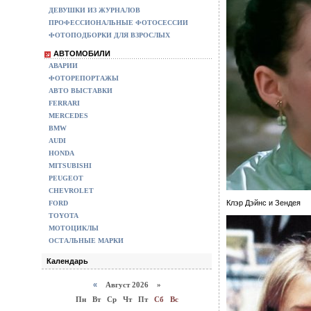
ДЕВУШКИ ИЗ ЖУРНАЛОВ
ПРОФЕССИОНАЛЬНЫЕ ФОТОСЕССИИ
ФОТОПОДБОРКИ ДЛЯ ВЗРОСЛЫХ
АВТОМОБИЛИ
АВАРИИ
ФОТОРЕПОРТАЖЫ
АВТО ВЫСТАВКИ
FERRARI
MERCEDES
BMW
AUDI
HONDA
MITSUBISHI
PEUGEOT
CHEVROLET
Клэр Дэйнс и Зендея
FORD
TOYOTA
МОТОЦИКЛЫ
ОСТАЛЬНЫЕ МАРКИ
Календарь
«
Август 2026 »
Пн
Вт
Ср
Чт
Пт
Сб
Вс