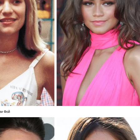
зи Фой