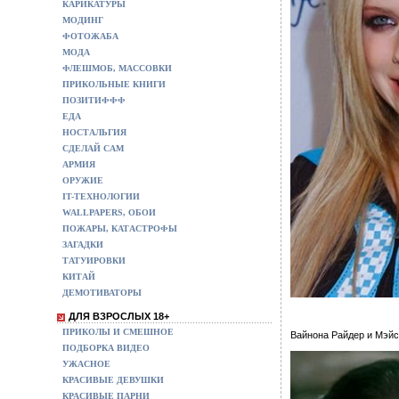
КАРИКАТУРЫ
МОДИНГ
ФОТОЖАБА
МОДА
ФЛЕШМОБ, МАССОВКИ
ПРИКОЛЬНЫЕ КНИГИ
ПОЗИТИФФФ
ЕДА
НОСТАЛЬГИЯ
СДЕЛАЙ САМ
АРМИЯ
ОРУЖИЕ
IT-ТЕХНОЛОГИИ
WALLPAPERS, ОБОИ
ПОЖАРЫ, КАТАСТРОФЫ
ЗАГАДКИ
ТАТУИРОВКИ
КИТАЙ
ДЕМОТИВАТОРЫ
ДЛЯ ВЗРОСЛЫХ 18+
ПРИКОЛЫ И СМЕШНОЕ
Вайнона Райдер и Мэй
ПОДБОРКА ВИДЕО
УЖАСНОЕ
КРАСИВЫЕ ДЕВУШКИ
КРАСИВЫЕ ПАРНИ