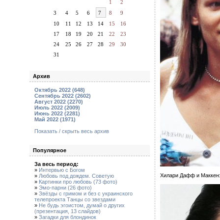
1
2
3
4
5
6
7
8
9
10
11
12
13
14
15
16
17
18
19
20
21
22
23
24
25
26
27
28
29
30
31
Архив
Октябрь 2022 (648)
Сентябрь 2022 (2602)
Август 2022 (2270)
Июль 2022 (2009)
Июнь 2022 (2281)
Май 2022 (1971)
Показать / скрыть весь архив
Популярное
За весь период:
»
Интервью с Богом
Хилари Дафф и Маккен
»
Любовь под дождем. Советую
»
Картинки про любовь (73 фото)
»
Эмо-парни (26 фото)
»
Звёзды с гримом и без с украинского
телепроекта Танцы со звездами
»
Не будь эгоистом, думай о других
(презентация, 13 слайдов)
»
Загадки для блондинок