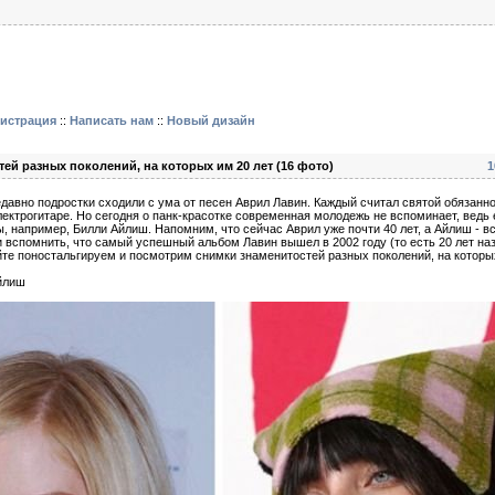
гистрация
::
Написать нам
::
Новый дизайн
ей разных поколений, на которых им 20 лет (16 фото)
1
едавно подростки сходили с ума от песен Аврил Лавин. Каждый считал святой обязанн
электрогитаре. Но сегодня о панк-красотке современная молодежь не вспоминает, ведь
 например, Билли Айлиш. Напомним, что сейчас Аврил уже почти 40 лет, а Айлиш - вс
и вспомнить, что самый успешный альбом Лавин вышел в 2002 году (то есть 20 лет наза
йте поностальгируем и посмотрим снимки знаменитостей разных поколений, на которых
йлиш