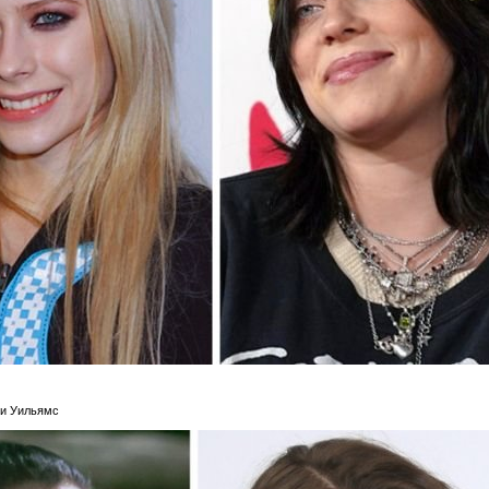
си Уильямс