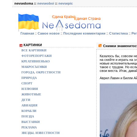
nevsedoma ::
nevseoboi
::
nevsepic
Главная
::
Самое новое
::
Последние комментарии
::
Статистика
::
Ре
КАРТИНКИ
Снимки знаменитост
ВСЕ КАРТИНКИ
ФОТОРЕПОРТАЖИ
Казалось бы, совсем н
на скейте и играть на 
КРЕАТИВНЕНЬКО
новые исполнительницы,
МАКРОСЪЕМКИ
такое с трудом. Но есл
свои места. Итак, дава
ГОРОДА, ОКРЕСТНОСТИ
ПРИРОДА
Аврил Лавин и Билли А
СПОРТ
ИЛЛЮЗИИ
ЖИВОТНЫЕ
ДЕТИ
АВИАЦИЯ
КОРАБЛИ
ПОЕЗДА
ВЫСТАВКИ
РЕКЛАМА
ЗВЕЗДЫ, ИЗВЕСТНОСТИ