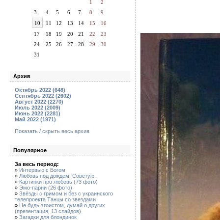
1
2
3
4
5
6
7
8
9
10
11
12
13
14
15
16
17
18
19
20
21
22
23
24
25
26
27
28
29
30
31
Архив
Октябрь 2022 (648)
Сентябрь 2022 (2602)
Август 2022 (2270)
Июль 2022 (2009)
Июнь 2022 (2281)
Май 2022 (1971)
Показать / скрыть весь архив
Популярное
За весь период:
»
Интервью с Богом
»
Любовь под дождем. Советую
»
Картинки про любовь (73 фото)
»
Эмо-парни (26 фото)
»
Звёзды с гримом и без с украинского
телепроекта Танцы со звездами
»
Не будь эгоистом, думай о других
(презентация, 13 слайдов)
»
Загадки для блондинок