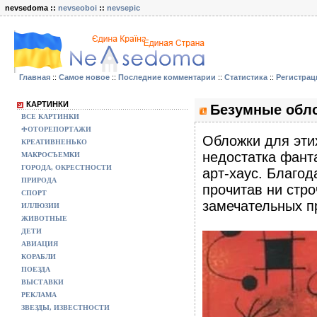
nevsedoma ::
nevseoboi
::
nevsepic
Главная
::
Самое новое
::
Последние комментарии
::
Статистика
::
Регистрац
КАРТИНКИ
Безумные обло
ВСЕ КАРТИНКИ
ФОТОРЕПОРТАЖИ
Обложки для эти
КРЕАТИВНЕНЬКО
недостатка фанта
МАКРОСЪЕМКИ
ГОРОДА, ОКРЕСТНОСТИ
арт-хаус. Благод
ПРИРОДА
прочитав ни стро
СПОРТ
замечательных пр
ИЛЛЮЗИИ
ЖИВОТНЫЕ
ДЕТИ
АВИАЦИЯ
КОРАБЛИ
ПОЕЗДА
ВЫСТАВКИ
РЕКЛАМА
ЗВЕЗДЫ, ИЗВЕСТНОСТИ