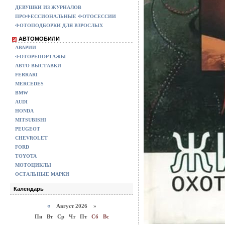
ДЕВУШКИ ИЗ ЖУРНАЛОВ
ПРОФЕССИОНАЛЬНЫЕ ФОТОСЕССИИ
ФОТОПОДБОРКИ ДЛЯ ВЗРОСЛЫХ
АВТОМОБИЛИ
АВАРИИ
ФОТОРЕПОРТАЖЫ
АВТО ВЫСТАВКИ
FERRARI
MERCEDES
BMW
AUDI
HONDA
MITSUBISHI
PEUGEOT
CHEVROLET
FORD
TOYOTA
МОТОЦИКЛЫ
ОСТАЛЬНЫЕ МАРКИ
Календарь
«
Август 2026 »
Пн
Вт
Ср
Чт
Пт
Сб
Вс