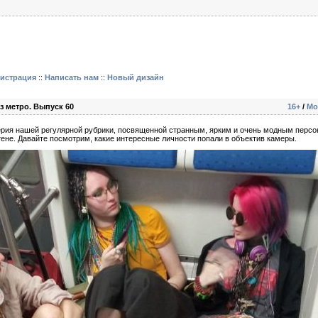
гистрация
::
Написать нам
::
Новый дизайн
з метро. Выпуск 60
16+
/
Мо
ерия нашей регулярной рубрики, посвященной странным, ярким и очень модным перс
тене. Давайте посмотрим, какие интересные личности попали в объектив камеры.