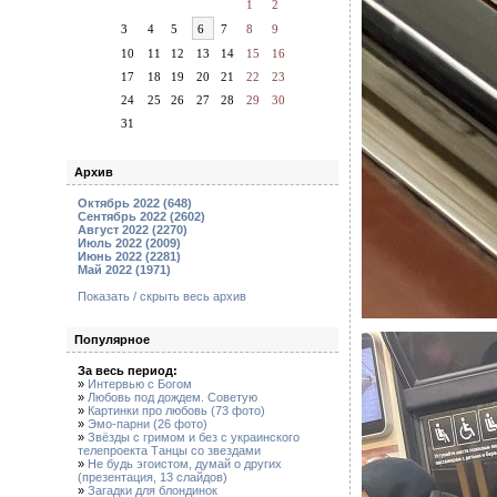
1
2
3
4
5
6
7
8
9
10
11
12
13
14
15
16
17
18
19
20
21
22
23
24
25
26
27
28
29
30
31
Архив
Октябрь 2022 (648)
Сентябрь 2022 (2602)
Август 2022 (2270)
Июль 2022 (2009)
Июнь 2022 (2281)
Май 2022 (1971)
Показать / скрыть весь архив
Популярное
За весь период:
»
Интервью с Богом
»
Любовь под дождем. Советую
»
Картинки про любовь (73 фото)
»
Эмо-парни (26 фото)
»
Звёзды с гримом и без с украинского
телепроекта Танцы со звездами
»
Не будь эгоистом, думай о других
(презентация, 13 слайдов)
»
Загадки для блондинок