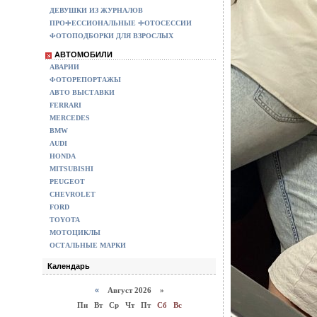
ДЕВУШКИ ИЗ ЖУРНАЛОВ
ПРОФЕССИОНАЛЬНЫЕ ФОТОСЕССИИ
ФОТОПОДБОРКИ ДЛЯ ВЗРОСЛЫХ
АВТОМОБИЛИ
АВАРИИ
ФОТОРЕПОРТАЖЫ
АВТО ВЫСТАВКИ
FERRARI
MERCEDES
BMW
AUDI
HONDA
MITSUBISHI
PEUGEOT
CHEVROLET
FORD
TOYOTA
МОТОЦИКЛЫ
ОСТАЛЬНЫЕ МАРКИ
Календарь
«
Август 2026 »
Пн
Вт
Ср
Чт
Пт
Сб
Вс