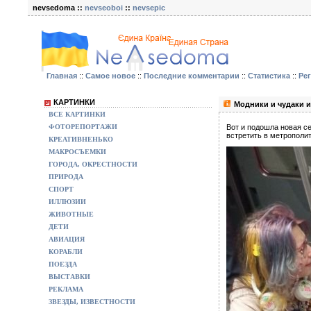
nevsedoma ::
nevseoboi
::
nevsepic
Главная
::
Самое новое
::
Последние комментарии
::
Статистика
::
Ре
КАРТИНКИ
Модники и чудаки и
ВСЕ КАРТИНКИ
ФОТОРЕПОРТАЖИ
Вот и подошла новая с
встретить в метрополи
КРЕАТИВНЕНЬКО
МАКРОСЪЕМКИ
ГОРОДА, ОКРЕСТНОСТИ
ПРИРОДА
СПОРТ
ИЛЛЮЗИИ
ЖИВОТНЫЕ
ДЕТИ
АВИАЦИЯ
КОРАБЛИ
ПОЕЗДА
ВЫСТАВКИ
РЕКЛАМА
ЗВЕЗДЫ, ИЗВЕСТНОСТИ