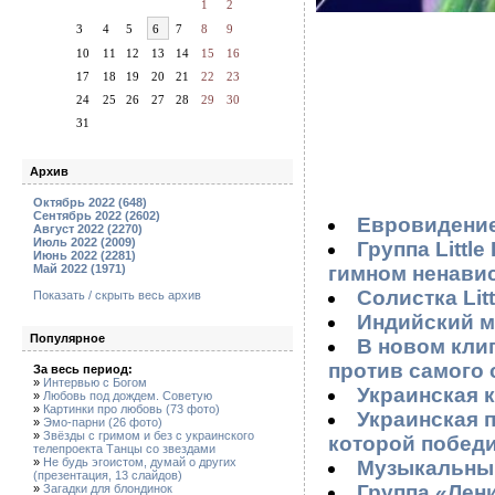
1
2
3
4
5
6
7
8
9
10
11
12
13
14
15
16
17
18
19
20
21
22
23
24
25
26
27
28
29
30
31
Архив
Октябрь 2022 (648)
Сентябрь 2022 (2602)
Евровидение
Август 2022 (2270)
Июль 2022 (2009)
Группа Littl
Июнь 2022 (2281)
Май 2022 (1971)
гимном ненавис
Солистка Lit
Показать / скрыть весь архив
Индийский ме
Популярное
В новом кли
против самого 
За весь период:
»
Интервью с Богом
Украинская к
»
Любовь под дождем. Советую
»
Картинки про любовь (73 фото)
Украинская п
»
Эмо-парни (26 фото)
»
Звёзды с гримом и без с украинского
которой побед
телепроекта Танцы со звездами
»
Не будь эгоистом, думай о других
Музыкальный
(презентация, 13 слайдов)
Группа «Лен
»
Загадки для блондинок