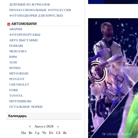
ДЕВУШКИ ИЗ ЖУРНАЛОВ
ПРОФЕССИОНАЛЬНЫЕ ФОТОСЕССИИ
ФОТОПОДБОРКИ ДЛЯ ВЗРОСЛЫХ
АВТОМОБИЛИ
АВАРИИ
ФОТОРЕПОРТАЖЫ
АВТО ВЫСТАВКИ
FERRARI
MERCEDES
BMW
AUDI
HONDA
MITSUBISHI
PEUGEOT
CHEVROLET
FORD
TOYOTA
МОТОЦИКЛЫ
ОСТАЛЬНЫЕ МАРКИ
Календарь
«
Август 2026 »
Пн
Вт
Ср
Чт
Пт
Сб
Вс