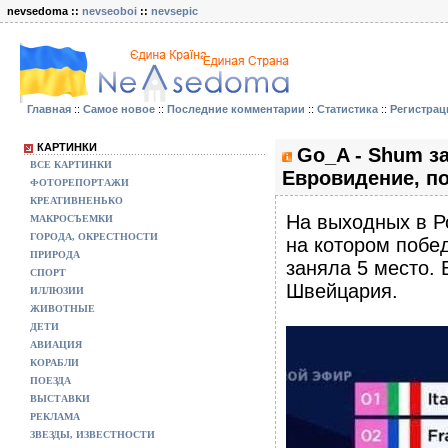
nevsedoma ::
nevseoboi
::
nevsepic
Главная
::
Самое новое
::
Последние комментарии
::
Статистика
::
Регистрац
КАРТИНКИ
Go_A - Shum за
ВСЕ КАРТИНКИ
Евровидение, по
ФОТОРЕПОРТАЖИ
КРЕАТИВНЕНЬКО
На выходных в Р
МАКРОСЪЕМКИ
ГОРОДА, ОКРЕСТНОСТИ
на котором побед
ПРИРОДА
заняла 5 место.
СПОРТ
Швейцария.
ИЛЛЮЗИИ
ЖИВОТНЫЕ
ДЕТИ
АВИАЦИЯ
КОРАБЛИ
ПОЕЗДА
ВЫСТАВКИ
РЕКЛАМА
ЗВЕЗДЫ, ИЗВЕСТНОСТИ