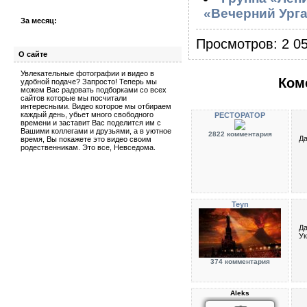
«Вечерний Урга
За месяц:
Просмотров: 2 05
О сайте
Увлекательные фотографии и видео в
Ком
удобной подаче? Запросто! Теперь мы
можем Вас радовать подборками со всех
сайтов которые мы посчитали
интересными. Видео которое мы отбираем
каждый день, убьет много свободного
PECTOPATOP
времени и заставит Вас поделится им с
Вашими коллегами и друзьями, а в уютное
2822 комментария
Да
время, Вы покажете это видео своим
родественникам. Это все, Невседома.
Teyn
Да
Ук
374 комментария
Aleks