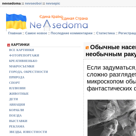
nevsedoma ::
nevseoboi
::
nevsepic
Главная
::
Самое новое
::
Последние комментарии
::
Статистика
::
Регистрац
КАРТИНКИ
Обычные насе
ВСЕ КАРТИНКИ
необычным раку
ФОТОРЕПОРТАЖИ
КРЕАТИВНЕНЬКО
Если задуматься,
МАКРОСЪЕМКИ
ГОРОДА, ОКРЕСТНОСТИ
сложно разгляде
ПРИРОДА
микроскопом обы
СПОРТ
фантастических 
ИЛЛЮЗИИ
ЖИВОТНЫЕ
ДЕТИ
АВИАЦИЯ
КОРАБЛИ
ПОЕЗДА
ВЫСТАВКИ
РЕКЛАМА
ЗВЕЗДЫ, ИЗВЕСТНОСТИ