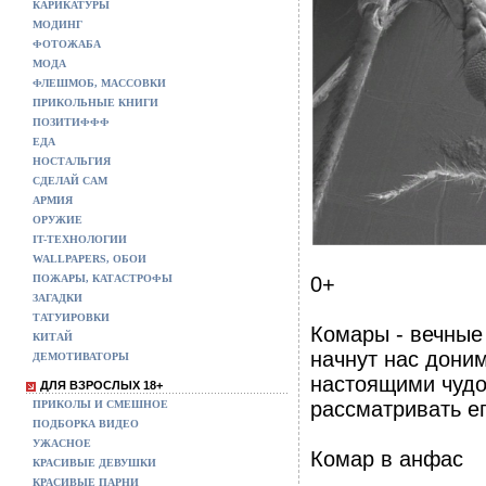
КАРИКАТУРЫ
МОДИНГ
ФОТОЖАБА
МОДА
ФЛЕШМОБ, МАССОВКИ
ПРИКОЛЬНЫЕ КНИГИ
ПОЗИТИФФФ
ЕДА
НОСТАЛЬГИЯ
СДЕЛАЙ САМ
АРМИЯ
ОРУЖИЕ
IT-ТЕХНОЛОГИИ
WALLPAPERS, ОБОИ
ПОЖАРЫ, КАТАСТРОФЫ
0+
ЗАГАДКИ
ТАТУИРОВКИ
Комары - вечные
КИТАЙ
начнут нас дони
ДЕМОТИВАТОРЫ
настоящими чудо
ДЛЯ ВЗРОСЛЫХ 18+
рассматривать ег
ПРИКОЛЫ И СМЕШНОЕ
ПОДБОРКА ВИДЕО
УЖАСНОЕ
Комар в анфас
КРАСИВЫЕ ДЕВУШКИ
КРАСИВЫЕ ПАРНИ