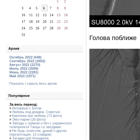
1
2
3
4
5
6
7
8
9
10
11
12
13
14
15
16
17
18
19
20
21
22
23
24
25
26
27
28
29
30
31
Голова поближе
Архив
Октябрь 2022 (648)
Сентябрь 2022 (2602)
Август 2022 (2270)
Июль 2022 (2009)
Июнь 2022 (2281)
Май 2022 (1971)
Показать / скрыть весь архив
Популярное
За весь период:
»
Интервью с Богом
»
Любовь под дождем. Советую
»
Картинки про любовь (73 фото)
»
Эмо-парни (26 фото)
»
Звёзды с гримом и без с украинского
телепроекта Танцы со звездами
»
Не будь эгоистом, думай о других
(презентация, 13 слайдов)
»
Загадки для блондинок