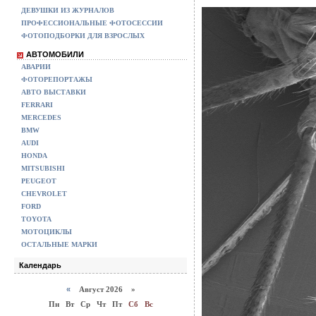
ДЕВУШКИ ИЗ ЖУРНАЛОВ
ПРОФЕССИОНАЛЬНЫЕ ФОТОСЕССИИ
ФОТОПОДБОРКИ ДЛЯ ВЗРОСЛЫХ
АВТОМОБИЛИ
АВАРИИ
ФОТОРЕПОРТАЖЫ
АВТО ВЫСТАВКИ
FERRARI
MERCEDES
BMW
AUDI
HONDA
MITSUBISHI
PEUGEOT
CHEVROLET
FORD
TOYOTA
МОТОЦИКЛЫ
ОСТАЛЬНЫЕ МАРКИ
Календарь
«
Август 2026 »
Пн
Вт
Ср
Чт
Пт
Сб
Вс