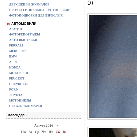
0+
ДЕВУШКИ ИЗ ЖУРНАЛОВ
ПРОФЕССИОНАЛЬНЫЕ ФОТОСЕССИИ
ФОТОПОДБОРКИ ДЛЯ ВЗРОСЛЫХ
АВТОМОБИЛИ
АВАРИИ
ФОТОРЕПОРТАЖЫ
АВТО ВЫСТАВКИ
FERRARI
MERCEDES
BMW
AUDI
HONDA
MITSUBISHI
PEUGEOT
CHEVROLET
FORD
TOYOTA
МОТОЦИКЛЫ
ОСТАЛЬНЫЕ МАРКИ
Календарь
«
Август 2026 »
Пн
Вт
Ср
Чт
Пт
Сб
Вс