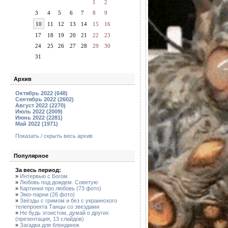
1
2
3
4
5
6
7
8
9
10
11
12
13
14
15
16
17
18
19
20
21
22
23
24
25
26
27
28
29
30
31
Архив
Октябрь 2022 (648)
Сентябрь 2022 (2602)
Август 2022 (2270)
Июль 2022 (2009)
Июнь 2022 (2281)
Май 2022 (1971)
Показать / скрыть весь архив
Популярное
За весь период:
»
Интервью с Богом
»
Любовь под дождем. Советую
»
Картинки про любовь (73 фото)
»
Эмо-парни (26 фото)
»
Звёзды с гримом и без с украинского
телепроекта Танцы со звездами
»
Не будь эгоистом, думай о других
(презентация, 13 слайдов)
»
Загадки для блондинок