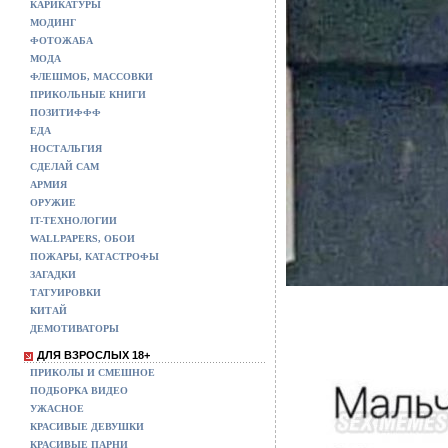
КАРИКАТУРЫ
МОДИНГ
ФОТОЖАБА
МОДА
ФЛЕШМОБ, МАССОВКИ
ПРИКОЛЬНЫЕ КНИГИ
ПОЗИТИФФФ
ЕДА
НОСТАЛЬГИЯ
СДЕЛАЙ САМ
АРМИЯ
ОРУЖИЕ
IT-ТЕХНОЛОГИИ
WALLPAPERS, ОБОИ
ПОЖАРЫ, КАТАСТРОФЫ
ЗАГАДКИ
ТАТУИРОВКИ
КИТАЙ
ДЕМОТИВАТОРЫ
ДЛЯ ВЗРОСЛЫХ 18+
ПРИКОЛЫ И СМЕШНОЕ
ПОДБОРКА ВИДЕО
УЖАСНОЕ
КРАСИВЫЕ ДЕВУШКИ
КРАСИВЫЕ ПАРНИ