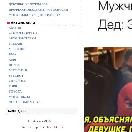
ДЕВУШКИ ИЗ ЖУРНАЛОВ
ПРОФЕССИОНАЛЬНЫЕ ФОТОСЕССИИ
ФОТОПОДБОРКИ ДЛЯ ВЗРОСЛЫХ
АВТОМОБИЛИ
АВАРИИ
ФОТОРЕПОРТАЖЫ
АВТО ВЫСТАВКИ
FERRARI
MERCEDES
BMW
AUDI
HONDA
MITSUBISHI
PEUGEOT
CHEVROLET
FORD
TOYOTA
МОТОЦИКЛЫ
ОСТАЛЬНЫЕ МАРКИ
Календарь
«
Август 2026 »
Пн
Вт
Ср
Чт
Пт
Сб
Вс