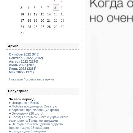
1
2
3
4
5
6
7
8
9
10
11
12
13
14
15
16
17
18
19
20
21
22
23
24
25
26
27
28
29
30
31
Архив
Октябрь 2022 (648)
Сентябрь 2022 (2602)
Август 2022 (2270)
Июль 2022 (2009)
Июнь 2022 (2281)
Май 2022 (1971)
Показать / скрыть весь архив
Популярное
За весь период:
»
Интервью с Богом
»
Любовь под дождем. Советую
»
Картинки про любовь (73 фото)
»
Эмо-парни (26 фото)
»
Звёзды с гримом и без с украинского
телепроекта Танцы со звездами
»
Не будь эгоистом, думай о других
(презентация, 13 слайдов)
»
Загадки для блондинок