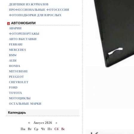
ДЕВУШКИ ИЗ ЖУРНАЛОВ
ПРОФЕССИОНАЛЬНЫЕ ФОТОСЕССИИ
ФОТОПОДБОРКИ ДЛЯ ВЗРОСЛЫХ
АВТОМОБИЛИ
АВАРИИ
ФОТОРЕПОРТАЖЫ
АВТО ВЫСТАВКИ
FERRARI
MERCEDES
BMW
AUDI
HONDA
MITSUBISHI
PEUGEOT
CHEVROLET
FORD
TOYOTA
МОТОЦИКЛЫ
ОСТАЛЬНЫЕ МАРКИ
Календарь
«
Август 2026 »
Пн
Вт
Ср
Чт
Пт
Сб
Вс