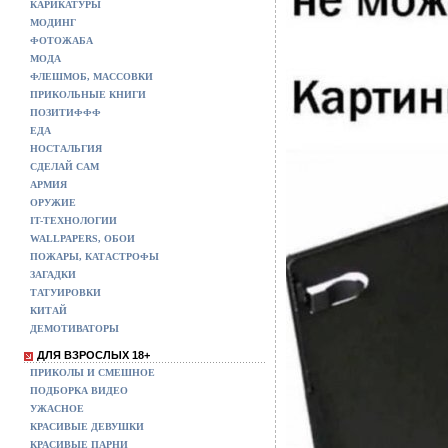
КАРИКАТУРЫ
МОДИНГ
ФОТОЖАБА
МОДА
ФЛЕШМОБ, МАССОВКИ
ПРИКОЛЬНЫЕ КНИГИ
ПОЗИТИФФФ
ЕДА
НОСТАЛЬГИЯ
СДЕЛАЙ САМ
АРМИЯ
ОРУЖИЕ
IT-ТЕХНОЛОГИИ
WALLPAPERS, ОБОИ
ПОЖАРЫ, КАТАСТРОФЫ
ЗАГАДКИ
ТАТУИРОВКИ
КИТАЙ
ДЕМОТИВАТОРЫ
ДЛЯ ВЗРОСЛЫХ 18+
ПРИКОЛЫ И СМЕШНОЕ
ПОДБОРКА ВИДЕО
УЖАСНОЕ
КРАСИВЫЕ ДЕВУШКИ
КРАСИВЫЕ ПАРНИ