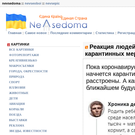
nevsedoma ::
nevseoboi
::
nevsepic
Главная
::
Самое новое
::
Последние комментарии
::
Статистика
::
Регистрац
КАРТИНКИ
Реакция людей
ВСЕ КАРТИНКИ
карантинных мер
ФОТОРЕПОРТАЖИ
КРЕАТИВНЕНЬКО
Пока коронавирус
МАКРОСЪЕМКИ
ГОРОДА, ОКРЕСТНОСТИ
начнется каранти
ПРИРОДА
расстроены. А к
СПОРТ
ближайшем буд
ИЛЛЮЗИИ
ЖИВОТНЫЕ
ДЕТИ
АВИАЦИЯ
КОРАБЛИ
ПОЕЗДА
ВЫСТАВКИ
РЕКЛАМА
ЗВЕЗДЫ, ИЗВЕСТНОСТИ