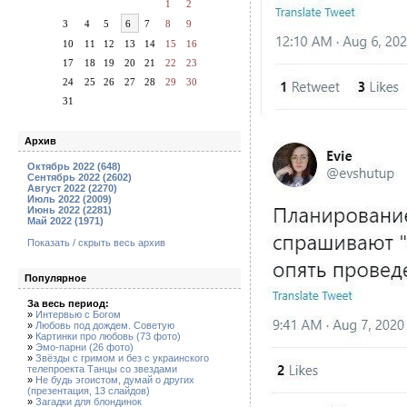
1
2
3
4
5
6
7
8
9
10
11
12
13
14
15
16
17
18
19
20
21
22
23
24
25
26
27
28
29
30
31
Архив
Октябрь 2022 (648)
Сентябрь 2022 (2602)
Август 2022 (2270)
Июль 2022 (2009)
Июнь 2022 (2281)
Май 2022 (1971)
Показать / скрыть весь архив
Популярное
За весь период:
»
Интервью с Богом
»
Любовь под дождем. Советую
»
Картинки про любовь (73 фото)
»
Эмо-парни (26 фото)
»
Звёзды с гримом и без с украинского
телепроекта Танцы со звездами
»
Не будь эгоистом, думай о других
(презентация, 13 слайдов)
»
Загадки для блондинок