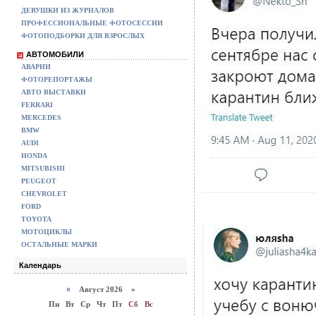
ДЕВУШКИ ИЗ ЖУРНАЛОВ
ПРОФЕССИОНАЛЬНЫЕ ФОТОСЕССИИ
ФОТОПОДБОРКИ ДЛЯ ВЗРОСЛЫХ
АВТОМОБИЛИ
АВАРИИ
ФОТОРЕПОРТАЖЫ
АВТО ВЫСТАВКИ
FERRARI
MERCEDES
BMW
AUDI
HONDA
MITSUBISHI
PEUGEOT
CHEVROLET
FORD
TOYOTA
МОТОЦИКЛЫ
ОСТАЛЬНЫЕ МАРКИ
Календарь
«
Август 2026 »
Пн
Вт
Ср
Чт
Пт
Сб
Вс