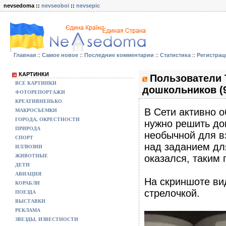
nevsedoma ::
nevseoboi
::
nevsepic
Главная
::
Самое новое
::
Последние комментарии
::
Статистика
::
Регистрац
КАРТИНКИ
Пользователи 
ВСЕ КАРТИНКИ
дошкольников (
ФОТОРЕПОРТАЖИ
КРЕАТИВНЕНЬКО
В Сети активно 
МАКРОСЪЕМКИ
ГОРОДА, ОКРЕСТНОСТИ
нужно решить до
ПРИРОДА
необычной для в
СПОРТ
над заданием для
ИЛЛЮЗИИ
ЖИВОТНЫЕ
оказался, таким 
ДЕТИ
АВИАЦИЯ
На скриншоте вид
КОРАБЛИ
стрелочкой.
ПОЕЗДА
ВЫСТАВКИ
РЕКЛАМА
ЗВЕЗДЫ, ИЗВЕСТНОСТИ