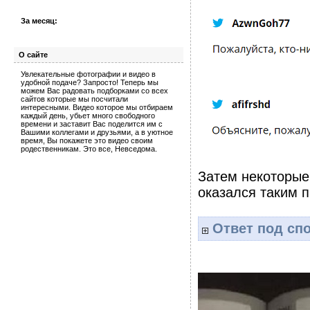
За месяц:
О сайте
Увлекательные фотографии и видео в
удобной подаче? Запросто! Теперь мы
можем Вас радовать подборками со всех
сайтов которые мы посчитали
интересными. Видео которое мы отбираем
каждый день, убьет много свободного
времени и заставит Вас поделится им с
Вашими коллегами и друзьями, а в уютное
время, Вы покажете это видео своим
родественникам. Это все, Невседома.
Затем некоторые
оказался таким п
Ответ под сп