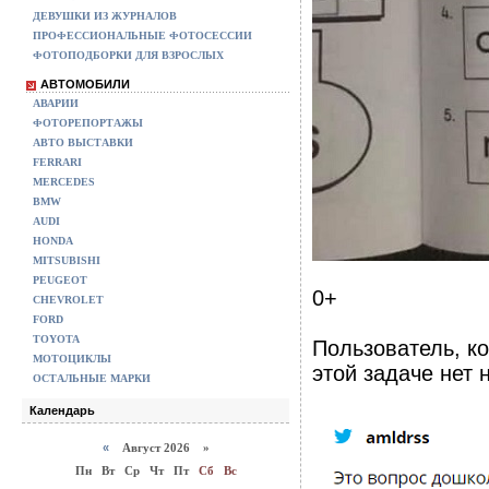
ДЕВУШКИ ИЗ ЖУРНАЛОВ
ПРОФЕССИОНАЛЬНЫЕ ФОТОСЕССИИ
ФОТОПОДБОРКИ ДЛЯ ВЗРОСЛЫХ
АВТОМОБИЛИ
АВАРИИ
ФОТОРЕПОРТАЖЫ
АВТО ВЫСТАВКИ
FERRARI
MERCEDES
BMW
AUDI
HONDA
MITSUBISHI
PEUGEOT
0+
CHEVROLET
FORD
TOYOTA
Пользователь, к
МОТОЦИКЛЫ
этой задаче нет 
ОСТАЛЬНЫЕ МАРКИ
Календарь
«
Август 2026 »
Пн
Вт
Ср
Чт
Пт
Сб
Вс