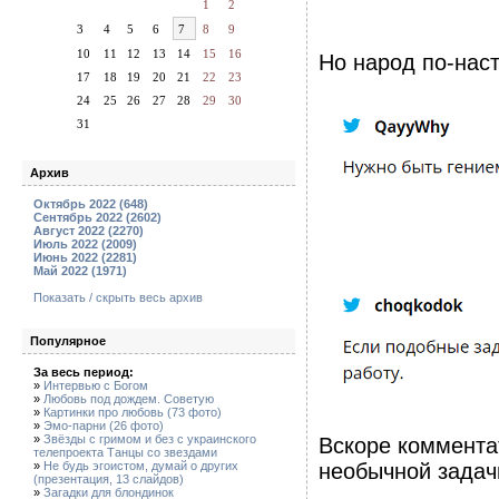
1
2
3
4
5
6
7
8
9
10
11
12
13
14
15
16
Но народ по-нас
17
18
19
20
21
22
23
24
25
26
27
28
29
30
31
Архив
Октябрь 2022 (648)
Сентябрь 2022 (2602)
Август 2022 (2270)
Июль 2022 (2009)
Июнь 2022 (2281)
Май 2022 (1971)
Показать / скрыть весь архив
Популярное
За весь период:
»
Интервью с Богом
»
Любовь под дождем. Советую
»
Картинки про любовь (73 фото)
»
Эмо-парни (26 фото)
»
Звёзды с гримом и без с украинского
Вскоре коммента
телепроекта Танцы со звездами
»
Не будь эгоистом, думай о других
необычной задач
(презентация, 13 слайдов)
»
Загадки для блондинок