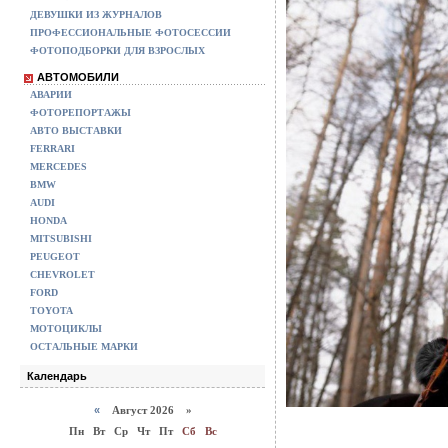
ДЕВУШКИ ИЗ ЖУРНАЛОВ
ПРОФЕССИОНАЛЬНЫЕ ФОТОСЕССИИ
ФОТОПОДБОРКИ ДЛЯ ВЗРОСЛЫХ
АВТОМОБИЛИ
АВАРИИ
ФОТОРЕПОРТАЖЫ
АВТО ВЫСТАВКИ
FERRARI
MERCEDES
BMW
AUDI
HONDA
MITSUBISHI
PEUGEOT
CHEVROLET
FORD
TOYOTA
МОТОЦИКЛЫ
ОСТАЛЬНЫЕ МАРКИ
Календарь
«
Август 2026 »
Пн
Вт
Ср
Чт
Пт
Сб
Вс