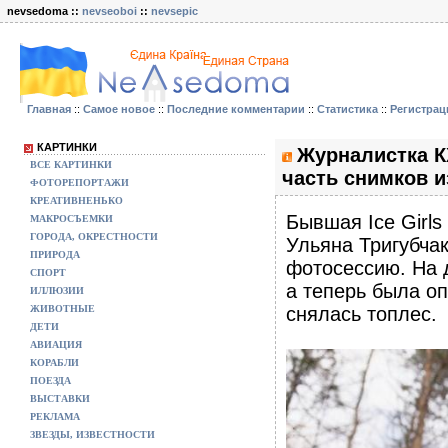
nevsedoma ::
nevseoboi
::
nevsepic
Главная
::
Самое новое
::
Последние комментарии
::
Статистика
::
Регистрац
КАРТИНКИ
Журналистка К
ВСЕ КАРТИНКИ
часть снимков и
ФОТОРЕПОРТАЖИ
КРЕАТИВНЕНЬКО
Бывшая Ice Girl
МАКРОСЪЕМКИ
ГОРОДА, ОКРЕСТНОСТИ
Ульяна Тригубча
ПРИРОДА
фотосессию. На 
СПОРТ
а теперь была оп
ИЛЛЮЗИИ
ЖИВОТНЫЕ
снялась топлес.
ДЕТИ
АВИАЦИЯ
КОРАБЛИ
ПОЕЗДА
ВЫСТАВКИ
РЕКЛАМА
ЗВЕЗДЫ, ИЗВЕСТНОСТИ