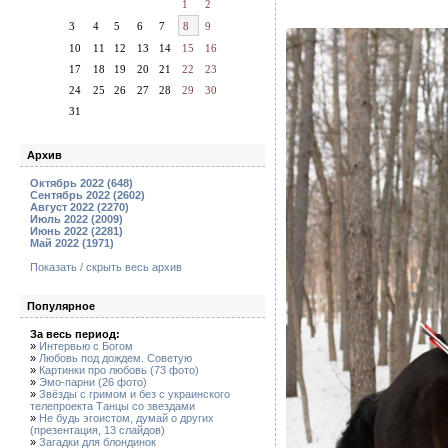
1
2
3
4
5
6
7
8
9
10
11
12
13
14
15
16
17
18
19
20
21
22
23
24
25
26
27
28
29
30
31
Архив
Октябрь 2022 (648)
Сентябрь 2022 (2602)
Август 2022 (2270)
Июль 2022 (2009)
Июнь 2022 (2281)
Май 2022 (1971)
Показать / скрыть весь архив
Популярное
За весь период:
»
Интервью с Богом
»
Любовь под дождем. Советую
»
Картинки про любовь (73 фото)
»
Эмо-парни (26 фото)
»
Звёзды с гримом и без с украинского
телепроекта Танцы со звездами
»
Не будь эгоистом, думай о других
(презентация, 13 слайдов)
»
Загадки для блондинок