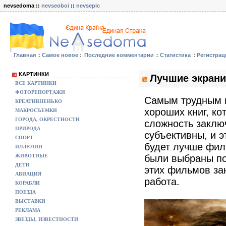
nevsedoma ::
nevseoboi
::
nevsepic
Главная
::
Самое новое
::
Последние комментарии
::
Статистика
::
Регистрац
КАРТИНКИ
Лучшие экраниз
ВСЕ КАРТИНКИ
ФОТОРЕПОРТАЖИ
Самым трудным в
КРЕАТИВНЕНЬКО
хороших книг, к
МАКРОСЪЕМКИ
ГОРОДА, ОКРЕСТНОСТИ
сложность заключ
ПРИРОДА
субъективны, и э
СПОРТ
будет лучше фил
ИЛЛЮЗИИ
ЖИВОТНЫЕ
были выбраны пот
ДЕТИ
этих фильмов за
АВИАЦИЯ
работа.
КОРАБЛИ
ПОЕЗДА
ВЫСТАВКИ
РЕКЛАМА
ЗВЕЗДЫ, ИЗВЕСТНОСТИ