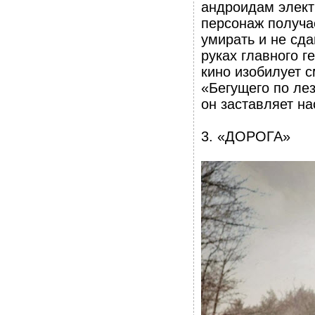
андроидам элект
персонаж получа
умирать и не сд
руках главного г
кино изобилует 
«Бегущего по ле
он заставляет на
3. «ДОРОГА»