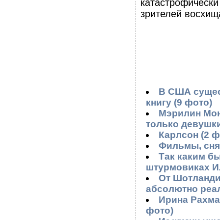
катастрофически
зрителей восхищ
В США сущес
книгу (9 фото)
Мэрилин Мон
только девушки"
Карлсон (2 ф
Фильмы, снят
Так каким б
штурмовиках Ил
От Шотланди
абсолютно реал
Ирина Рахман
фото)