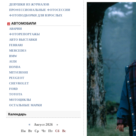
ДЕВУШКИ ИЗ ЖУРНАЛОВ
ПРОФЕССИОНАЛЬНЫЕ ФОТОСЕССИИ
ФОТОПОДБОРКИ ДЛЯ ВЗРОСЛЫХ
АВТОМОБИЛИ
АВАРИИ
ФОТОРЕПОРТАЖЫ
АВТО ВЫСТАВКИ
FERRARI
MERCEDES
BMW
AUDI
HONDA
MITSUBISHI
PEUGEOT
CHEVROLET
FORD
TOYOTA
МОТОЦИКЛЫ
ОСТАЛЬНЫЕ МАРКИ
Календарь
«
Август 2026 »
Пн
Вт
Ср
Чт
Пт
Сб
Вс