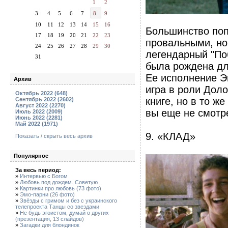
1
2
3
4
5
6
7
8
9
10
11
12
13
14
15
16
Большинство поп
17
18
19
20
21
22
23
провальными, но 
24
25
26
27
28
29
30
легендарный "Поб
31
была рождена для
Ее исполнение Э
Архив
игра в роли Доло
Октябрь 2022 (648)
книге, но в то ж
Сентябрь 2022 (2602)
Август 2022 (2270)
вы еще не смотре
Июль 2022 (2009)
Июнь 2022 (2281)
Май 2022 (1971)
9. «КЛАД»
Показать / скрыть весь архив
Популярное
За весь период:
»
Интервью с Богом
»
Любовь под дождем. Советую
»
Картинки про любовь (73 фото)
»
Эмо-парни (26 фото)
»
Звёзды с гримом и без с украинского
телепроекта Танцы со звездами
»
Не будь эгоистом, думай о других
(презентация, 13 слайдов)
»
Загадки для блондинок