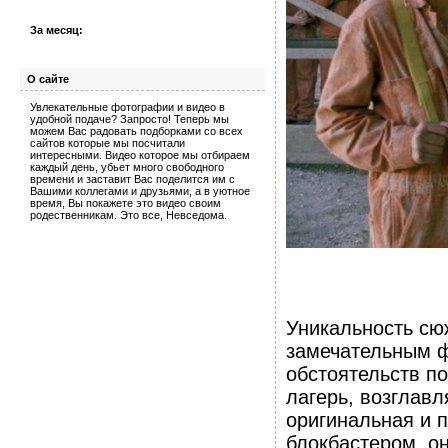
За месяц:
О сайте
Увлекательные фотографии и видео в
удобной подаче? Запросто! Теперь мы
можем Вас радовать подборками со всех
сайтов которые мы посчитали
интересными. Видео которое мы отбираем
каждый день, убьет много свободного
времени и заставит Вас поделится им с
Вашими коллегами и друзьями, а в уютное
время, Вы покажете это видео своим
родественникам. Это все, Невседома.
Уникальность сю
замечательным ф
обстоятельств по
лагерь, возглав
оригинальная и п
блокбастером, о