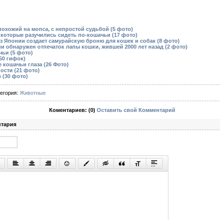
похожий на мопса, с непростой судьбой (5 фото)
которые разучились сидеть по-кошачьи (17 фото)
з Японии создает самурайскую броню для кошек и собак (8 фото)
и обнаружен отпечаток лапы кошки, жившей 2000 лет назад (2 фото)
ьи (5 фото)
50 гифок)
кошачьи глаза (26 Фото)
ости (21 фото)
 (30 фото)
тегория:
Животные
Коментариев: (0)
Оставить свой Комментарий
нтария