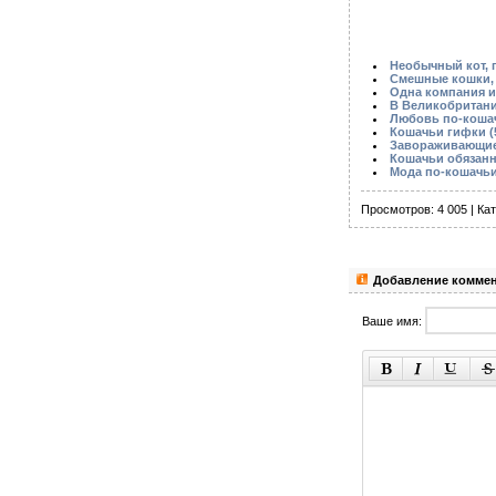
Необычный кот, 
Смешные кошки, 
Одна компания и
В Великобритани
Любовь по-кошач
Кошачьи гифки (
Завораживающие 
Кошачьи обязанн
Мода по-кошачьи
Просмотров: 4 005 | Ка
Добавление комме
Ваше имя: