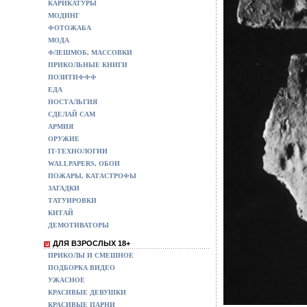
КАРИКАТУРЫ
МОДИНГ
ФОТОЖАБА
МОДА
ФЛЕШМОБ, МАССОВКИ
ПРИКОЛЬНЫЕ КНИГИ
ПОЗИТИФФФ
ЕДА
НОСТАЛЬГИЯ
СДЕЛАЙ САМ
АРМИЯ
ОРУЖИЕ
IT-ТЕХНОЛОГИИ
WALLPAPERS, ОБОИ
ПОЖАРЫ, КАТАСТРОФЫ
ЗАГАДКИ
ТАТУИРОВКИ
КИТАЙ
ДЕМОТИВАТОРЫ
ДЛЯ ВЗРОСЛЫХ 18+
ПРИКОЛЫ И СМЕШНОЕ
ПОДБОРКА ВИДЕО
УЖАСНОЕ
КРАСИВЫЕ ДЕВУШКИ
КРАСИВЫЕ ПАРНИ