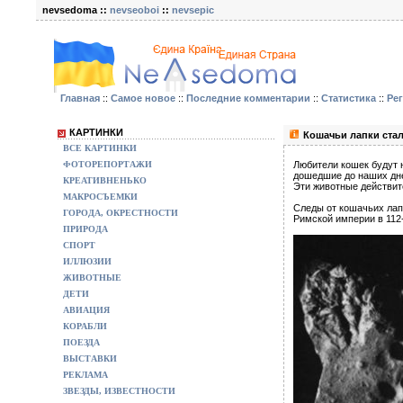
nevsedoma ::
nevseoboi
::
nevsepic
Главная
::
Самое новое
::
Последние комментарии
::
Статистика
::
Ре
КАРТИНКИ
Кошачьи лапки стал
ВСЕ КАРТИНКИ
ФОТОРЕПОРТАЖИ
Любители кошек будут 
дошедшие до наших дне
КРЕАТИВНЕНЬКО
Эти животные действит
МАКРОСЪЕМКИ
Следы от кошачьих лап
ГОРОДА, ОКРЕСТНОСТИ
Римской империи в 112-
ПРИРОДА
СПОРТ
ИЛЛЮЗИИ
ЖИВОТНЫЕ
ДЕТИ
АВИАЦИЯ
КОРАБЛИ
ПОЕЗДА
ВЫСТАВКИ
РЕКЛАМА
ЗВЕЗДЫ, ИЗВЕСТНОСТИ