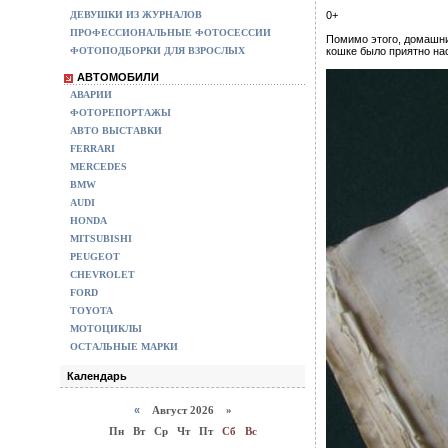
ДЕВУШКИ ИЗ ЖУРНАЛОВ
0+
ПРОФЕССИОНАЛЬНЫЕ ФОТОСЕССИИ
Помимо этого, домашни
ФОТОПОДБОРКИ ДЛЯ ВЗРОСЛЫХ
кошке было приятно на
АВТОМОБИЛИ
АВАРИИ
ФОТОРЕПОРТАЖЫ
АВТО ВЫСТАВКИ
FERRARI
MERCEDES
BMW
AUDI
HONDA
MITSUBISHI
PEUGEOT
CHEVROLET
FORD
TOYOTA
МОТОЦИКЛЫ
ОСТАЛЬНЫЕ МАРКИ
Календарь
«
Август 2026 »
Пн
Вт
Ср
Чт
Пт
Сб
Вс