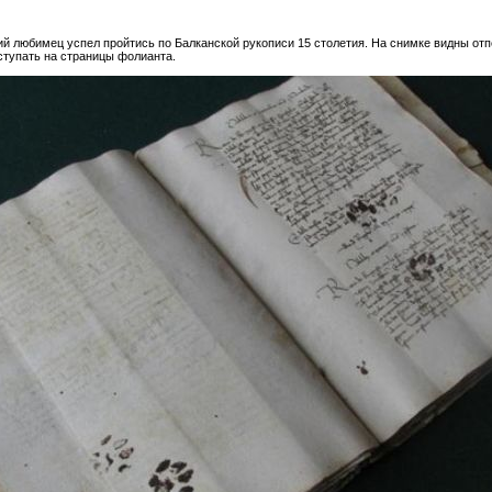
й любимец успел пройтись по Балканской рукописи 15 столетия. На снимке видны отпе
ступать на страницы фолианта.