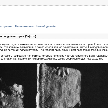
гистрация
::
Написать нам
::
Новый дизайн
и следом истории (5 фото)
негодовать, но фактически это животное не слишком запомнилось истории. Единствен
й, это кошачьи поминания, а также их священное почитание в Египте. Но недавно об
ельно оставили след в истории, что говорит об их привычном поведении даже в былые
 остались на фрагментах бетона, которые являлись частью известного Вала Адриана.
128 годах при правлении императора Адрина. Длина сооружения достигала 117 км.