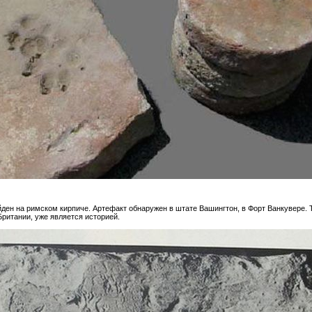
ден на римском кирпиче. Артефакт обнаружен в штате Вашингтон, в Форт Ванкувере. Т
Британии, уже является историей.