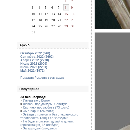
1
2
3
4
5
6
7
8
9
10
11
12
13
14
15
16
17
18
19
20
21
22
23
24
25
26
27
28
29
30
31
Архив
Октябрь 2022 (648)
Сентябрь 2022 (2602)
Август 2022 (2270)
Июль 2022 (2009)
Июнь 2022 (2281)
Май 2022 (1971)
Показать / скрыть весь архив
Популярное
За весь период:
»
Интервью с Богом
»
Любовь под дождем. Советую
»
Картинки про любовь (73 фото)
»
Эмо-парни (26 фото)
»
Звёзды с гримом и без с украинского
телепроекта Танцы со звездами
»
Не будь эгоистом, думай о других
(презентация, 13 слайдов)
»
Загадки для блондинок