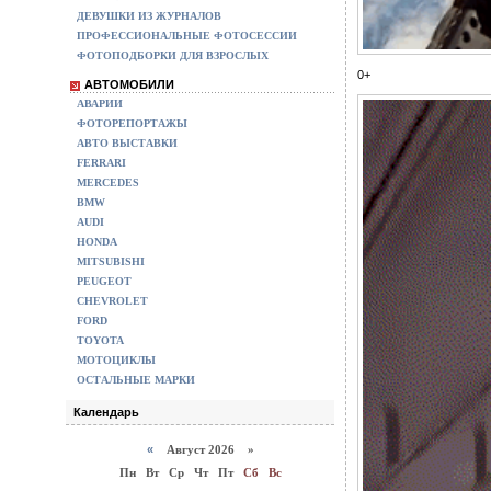
ДЕВУШКИ ИЗ ЖУРНАЛОВ
ПРОФЕССИОНАЛЬНЫЕ ФОТОСЕССИИ
ФОТОПОДБОРКИ ДЛЯ ВЗРОСЛЫХ
0+
АВТОМОБИЛИ
АВАРИИ
ФОТОРЕПОРТАЖЫ
АВТО ВЫСТАВКИ
FERRARI
MERCEDES
BMW
AUDI
HONDA
MITSUBISHI
PEUGEOT
CHEVROLET
FORD
TOYOTA
МОТОЦИКЛЫ
ОСТАЛЬНЫЕ МАРКИ
Календарь
«
Август 2026 »
Пн
Вт
Ср
Чт
Пт
Сб
Вс