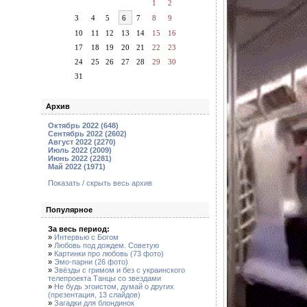
1
2
3
4
5
6
7
8
9
10
11
12
13
14
15
16
17
18
19
20
21
22
23
24
25
26
27
28
29
30
31
Архив
Октябрь 2022 (648)
Сентябрь 2022 (2602)
Август 2022 (2270)
Июль 2022 (2009)
Июнь 2022 (2281)
Май 2022 (1971)
Показать / скрыть весь архив
Популярное
За весь период:
»
Интервью с Богом
»
Любовь под дождем. Советую
»
Картинки про любовь (73 фото)
»
Эмо-парни (26 фото)
»
Звёзды с гримом и без с украинского
телепроекта Танцы со звездами
»
Не будь эгоистом, думай о других
(презентация, 13 слайдов)
»
Загадки для блондинок