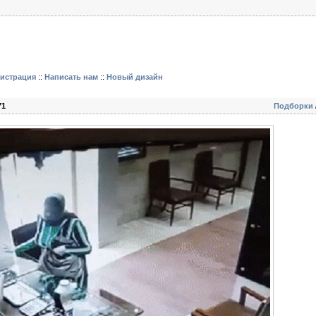
гистрация
::
Написать нам
::
Новый дизайн
71
Подборки