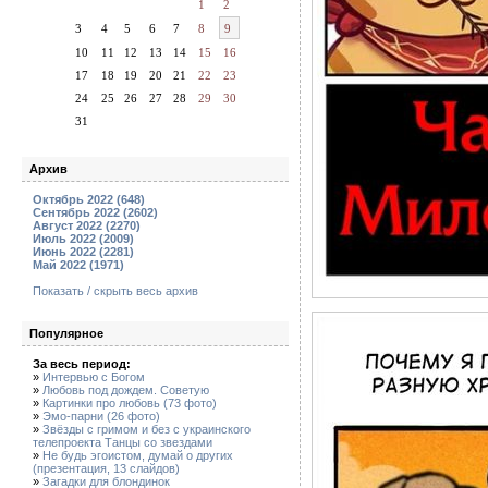
1
2
3
4
5
6
7
8
9
10
11
12
13
14
15
16
17
18
19
20
21
22
23
24
25
26
27
28
29
30
31
Архив
Октябрь 2022 (648)
Сентябрь 2022 (2602)
Август 2022 (2270)
Июль 2022 (2009)
Июнь 2022 (2281)
Май 2022 (1971)
Показать / скрыть весь архив
Популярное
За весь период:
»
Интервью с Богом
»
Любовь под дождем. Советую
»
Картинки про любовь (73 фото)
»
Эмо-парни (26 фото)
»
Звёзды с гримом и без с украинского
телепроекта Танцы со звездами
»
Не будь эгоистом, думай о других
(презентация, 13 слайдов)
»
Загадки для блондинок