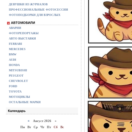
ДЕВУШКИ ИЗ ЖУРНАЛОВ
ПРОФЕССИОНАЛЬНЫЕ ФОТОСЕССИИ
ФОТОПОДБОРКИ ДЛЯ ВЗРОСЛЫХ
АВТОМОБИЛИ
АВАРИИ
ФОТОРЕПОРТАЖЫ
АВТО ВЫСТАВКИ
FERRARI
MERCEDES
BMW
AUDI
HONDA
MITSUBISHI
PEUGEOT
CHEVROLET
FORD
TOYOTA
МОТОЦИКЛЫ
ОСТАЛЬНЫЕ МАРКИ
Календарь
«
Август 2026 »
Пн
Вт
Ср
Чт
Пт
Сб
Вс