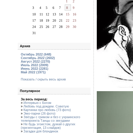
1
2
3
4
5
6
7
8
9
10
11
12
13
14
15
16
17
18
19
20
21
22
23
24
25
26
27
28
29
30
31
Архив
Октябрь 2022 (648)
Сентябрь 2022 (2602)
Август 2022 (2270)
Июль 2022 (2009)
Июнь 2022 (2281)
Май 2022 (1971)
Показать / скрыть весь архив
Популярное
За весь период:
»
Интервью с Богом
»
Любовь под дождем. Советую
»
Картинки про любовь (73 фото)
»
Эмо-парни (26 фото)
»
Звёзды с гримом и без с украинского
телепроекта Танцы со звездами
»
Не будь эгоистом, думай о других
(презентация, 13 слайдов)
»
Загадки для блондинок