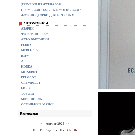
ДЕВУШКИ ИЗ ЖУРНАЛОВ
ПРОФЕССИОНАЛЬНЫЕ ФОТОСЕССИИ
ФОТОПОДБОРКИ ДЛЯ ВЗРОСЛЫХ
АВТОМОБИЛИ
АВАРИИ
ФОТОРЕПОРТАЖЫ
АВТО ВЫСТАВКИ
FERRARI
MERCEDES
BMW
AUDI
HONDA
MITSUBISHI
PEUGEOT
CHEVROLET
FORD
TOYOTA
МОТОЦИКЛЫ
ОСТАЛЬНЫЕ МАРКИ
Календарь
«
Август 2026 »
Пн
Вт
Ср
Чт
Пт
Сб
Вс