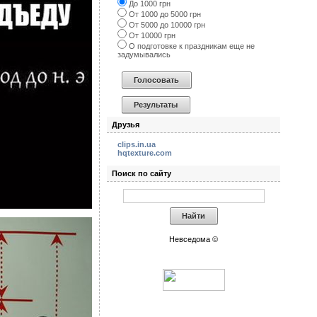
До 1000 грн
От 1000 до 5000 грн
От 5000 до 10000 грн
От 10000 грн
О подготовке к праздникам еще не
задумывались
Друзья
clips.in.ua
hqtexture.com
Поиск по сайту
Невседома ©