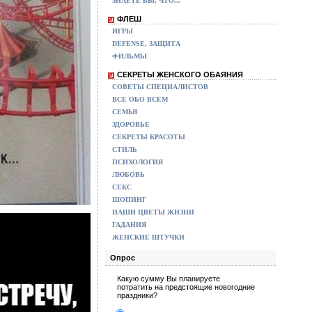
ЗНАЕТЕ ВЫ, ЧТО...
ФЛЕШ
ИГРЫ
DEFENSE, ЗАЩИТА
ФИЛЬМЫ
СЕКРЕТЫ ЖЕНСКОГО ОБАЯНИЯ
СОВЕТЫ СПЕЦИАЛИСТОВ
ВСЕ ОБО ВСЕМ
СЕМЬЯ
ЗДОРОВЬЕ
СЕКРЕТЫ КРАСОТЫ
СТИЛЬ
ПСИХОЛОГИЯ
ЛЮБОВЬ
СЕКС
ШОПИНГ
НАШИ ЦВЕТЫ ЖИЗНИ
ГАДАНИЯ
ЖЕНСКИЕ ШТУЧКИ
Опрос
Какую сумму Вы планируете
потратить на предстоящие новогодние
праздники?