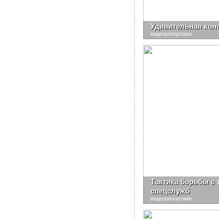
Удивительная кон
видеорепортажи
Тактика борьбы с 
спецслужб
видеорепортажи