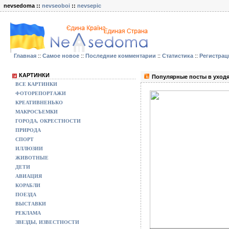
nevsedoma ::
nevseoboi
::
nevsepic
Главная
::
Самое новое
::
Последние комментарии
::
Статистика
::
Регистрац
КАРТИНКИ
Популярные посты в уходя
ВСЕ КАРТИНКИ
ФОТОРЕПОРТАЖИ
КРЕАТИВНЕНЬКО
МАКРОСЪЕМКИ
ГОРОДА, ОКРЕСТНОСТИ
ПРИРОДА
СПОРТ
ИЛЛЮЗИИ
ЖИВОТНЫЕ
ДЕТИ
АВИАЦИЯ
КОРАБЛИ
ПОЕЗДА
ВЫСТАВКИ
РЕКЛАМА
ЗВЕЗДЫ, ИЗВЕСТНОСТИ