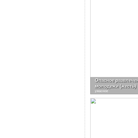
Опасное развлечен
молодежи (жесть)
ужасное