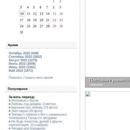
1
2
3
4
5
6
7
8
9
10
11
12
13
14
15
16
17
18
19
20
21
22
23
24
25
26
27
28
29
30
31
Архив
Октябрь 2022 (648)
Сентябрь 2022 (2602)
Август 2022 (2270)
Июль 2022 (2009)
Июнь 2022 (2281)
Май 2022 (1971)
Показать / скрыть весь архив
Поставьте расиста
смешное
Популярное
За весь период:
»
Интервью с Богом
»
Любовь под дождем. Советую
»
Картинки про любовь (73 фото)
»
Эмо-парни (26 фото)
»
Звёзды с гримом и без с украинского
телепроекта Танцы со звездами
»
Не будь эгоистом, думай о других
(презентация, 13 слайдов)
»
Загадки для блондинок