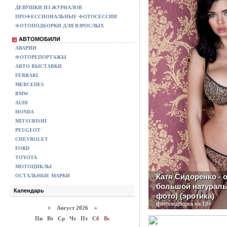
ДЕВУШКИ ИЗ ЖУРНАЛОВ
ПРОФЕССИОНАЛЬНЫЕ ФОТОСЕССИИ
ФОТОПОДБОРКИ ДЛЯ ВЗРОСЛЫХ
АВТОМОБИЛИ
АВАРИИ
ФОТОРЕПОРТАЖЫ
АВТО ВЫСТАВКИ
FERRARI
MERCEDES
BMW
AUDI
HONDA
MITSUBISHI
PEUGEOT
CHEVROLET
FORD
TOYOTA
МОТОЦИКЛЫ
Катя Сидоренко - 
ОСТАЛЬНЫЕ МАРКИ
большой натураль
Календарь
фото) (эротика)
фотоподборка на 18+
«
Август 2026 »
Пн
Вт
Ср
Чт
Пт
Сб
Вс