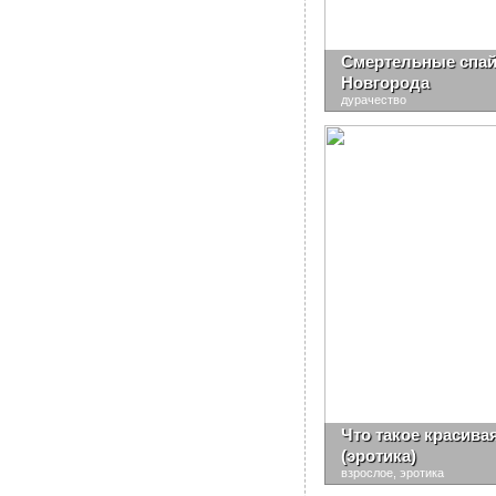
Смертельные спа
Новгорода
дурачество
Что такое красива
(эротика)
взрослое, эротика