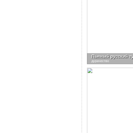
Пьяный русский ту
дурачество