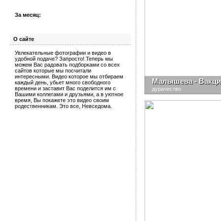
За месяц:
О сайте
Увлекательные фотографии и видео в
удобной подаче? Запросто! Теперь мы
можем Вас радовать подборками со всех
сайтов которые мы посчитали
интересными. Видео которое мы отбираем
Малышева - Вакци
каждый день, убьет много свободного
времени и заставит Вас поделится им с
дурачество
Вашими коллегами и друзьями, а в уютное
время, Вы покажете это видео своим
родественникам. Это все, Невседома.