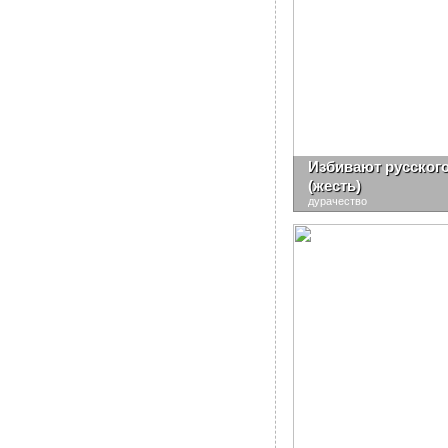
Избивают русского
(жесть)
дурачество