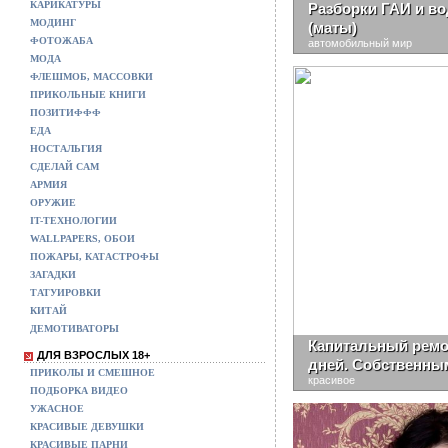
КАРИКАТУРЫ
Разборки ГАИ и во
МОДИНГ
(маты)
ФОТОЖАБА
автомобильный мир
МОДА
ФЛЕШМОБ, МАССОВКИ
ПРИКОЛЬНЫЕ КНИГИ
ПОЗИТИФФФ
ЕДА
НОСТАЛЬГИЯ
СДЕЛАЙ САМ
АРМИЯ
ОРУЖИЕ
IT-ТЕХНОЛОГИИ
WALLPAPERS, ОБОИ
ПОЖАРЫ, КАТАСТРОФЫ
ЗАГАДКИ
ТАТУИРОВКИ
КИТАЙ
ДЕМОТИВАТОРЫ
Капитальный ремон
ДЛЯ ВЗРОСЛЫХ 18+
дней. Собственны
ПРИКОЛЫ И СМЕШНОЕ
красивое
ПОДБОРКА ВИДЕО
УЖАСНОЕ
КРАСИВЫЕ ДЕВУШКИ
КРАСИВЫЕ ПАРНИ