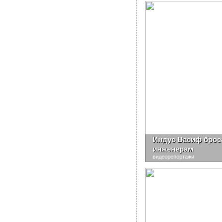
Индус Васиф брос
инженерам
видеорепортажи