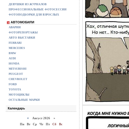
ДЕВУШКИ ИЗ ЖУРНАЛОВ
ПРОФЕССИОНАЛЬНЫЕ ФОТОСЕССИИ
ФОТОПОДБОРКИ ДЛЯ ВЗРОСЛЫХ
АВТОМОБИЛИ
АВАРИИ
ФОТОРЕПОРТАЖЫ
АВТО ВЫСТАВКИ
FERRARI
MERCEDES
BMW
AUDI
HONDA
MITSUBISHI
PEUGEOT
CHEVROLET
FORD
TOYOTA
МОТОЦИКЛЫ
ОСТАЛЬНЫЕ МАРКИ
Календарь
«
Август 2026 »
Пн
Вт
Ср
Чт
Пт
Сб
Вс