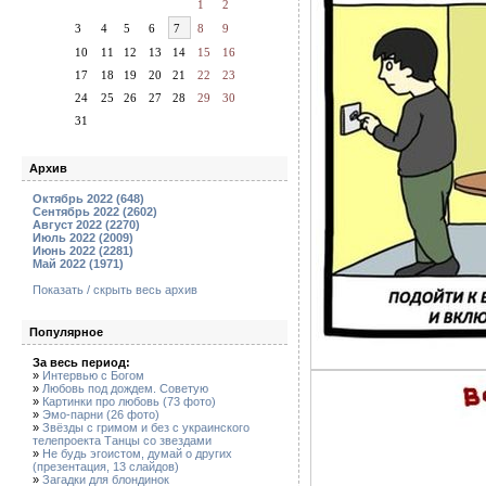
1
2
3
4
5
6
7
8
9
10
11
12
13
14
15
16
17
18
19
20
21
22
23
24
25
26
27
28
29
30
31
Архив
Октябрь 2022 (648)
Сентябрь 2022 (2602)
Август 2022 (2270)
Июль 2022 (2009)
Июнь 2022 (2281)
Май 2022 (1971)
Показать / скрыть весь архив
Популярное
За весь период:
»
Интервью с Богом
»
Любовь под дождем. Советую
»
Картинки про любовь (73 фото)
»
Эмо-парни (26 фото)
»
Звёзды с гримом и без с украинского
телепроекта Танцы со звездами
»
Не будь эгоистом, думай о других
(презентация, 13 слайдов)
»
Загадки для блондинок