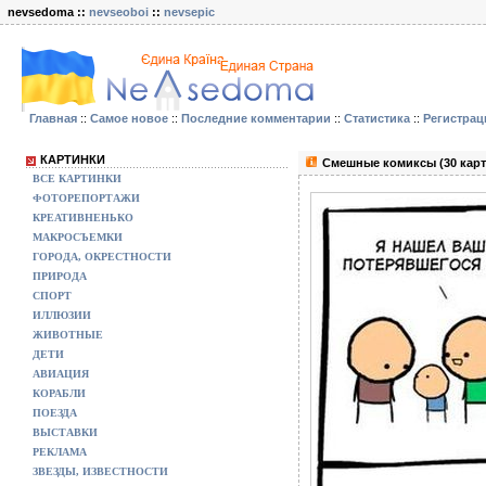
nevsedoma ::
nevseoboi
::
nevsepic
Главная
::
Самое новое
::
Последние комментарии
::
Статистика
::
Регистрац
КАРТИНКИ
Смешные комиксы (30 карт
ВСЕ КАРТИНКИ
ФОТОРЕПОРТАЖИ
КРЕАТИВНЕНЬКО
МАКРОСЪЕМКИ
ГОРОДА, ОКРЕСТНОСТИ
ПРИРОДА
СПОРТ
ИЛЛЮЗИИ
ЖИВОТНЫЕ
ДЕТИ
АВИАЦИЯ
КОРАБЛИ
ПОЕЗДА
ВЫСТАВКИ
РЕКЛАМА
ЗВЕЗДЫ, ИЗВЕСТНОСТИ