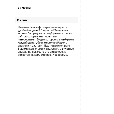
За месяц:
О сайте
Увлекательные фотографии и видео в
удобной подаче? Запросто! Теперь мы
можем Вас радовать подборками со всех
сайтов которые мы посчитали
интересными. Видео которое мы отбираем
каждый день, убьет много свободного
времени и заставит Вас поделится им с
Вашими коллегами и друзьями, а в уютное
время, Вы покажете это видео своим
родественникам. Это все, Невседома.