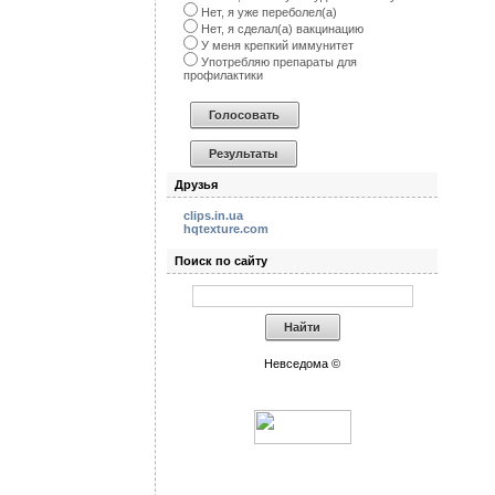
Нет, я уже переболел(а)
Нет, я сделал(а) вакцинацию
У меня крепкий иммунитет
Употребляю препараты для
профилактики
Друзья
clips.in.ua
hqtexture.com
Поиск по сайту
Невседома ©