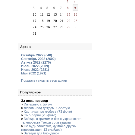
1
2
3
4
5
6
7
8
9
10
11
12
13
14
15
16
17
18
19
20
21
22
23
24
25
26
27
28
29
30
31
Архив
Октябрь 2022 (648)
Сентябрь 2022 (2602)
Август 2022 (2270)
Июль 2022 (2009)
Июнь 2022 (2281)
Май 2022 (1971)
Показать / скрыть весь архив
Популярное
За весь период:
»
Интервью с Богом
»
Любовь под дождем. Советую
»
Картинки про любовь (73 фото)
»
Эмо-парни (26 фото)
»
Звёзды с гримом и без с украинского
телепроекта Танцы со звездами
»
Не будь эгоистом, думай о других
(презентация, 13 слайдов)
»
Загадки для блондинок