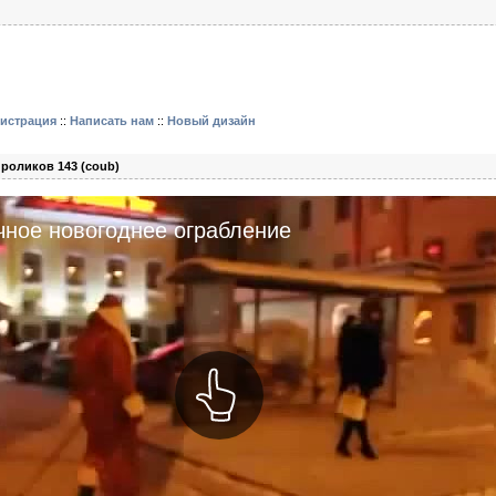
гистрация
::
Написать нам
::
Новый дизайн
роликов 143 (coub)