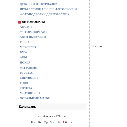
ДЕВУШКИ ИЗ ЖУРНАЛОВ
ПРОФЕССИОНАЛЬНЫЕ ФОТОСЕССИИ
ФОТОПОДБОРКИ ДЛЯ ВЗРОСЛЫХ
АВТОМОБИЛИ
АВАРИИ
ФОТОРЕПОРТАЖЫ
АВТО ВЫСТАВКИ
FERRARI
Школа
MERCEDES
BMW
AUDI
HONDA
MITSUBISHI
PEUGEOT
CHEVROLET
FORD
TOYOTA
МОТОЦИКЛЫ
ОСТАЛЬНЫЕ МАРКИ
Календарь
«
Август 2026 »
Пн
Вт
Ср
Чт
Пт
Сб
Вс