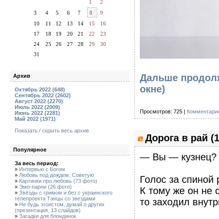
1
2
3
4
5
6
7
8
9
10
11
12
13
14
15
16
17
18
19
20
21
22
23
24
25
26
27
28
29
30
31
Дальше продолж
Архив
окне)
Октябрь 2022 (648)
Сентябрь 2022 (2602)
Август 2022 (2270)
Июль 2022 (2009)
Просмотров: 725 |
Комментарии
Июнь 2022 (2281)
Май 2022 (1971)
Показать / скрыть весь архив
Дорога в рай (
Популярное
— Вы — кузнец?
За весь период:
»
Интервью с Богом
»
Любовь под дождем. Советую
Голос за спиной 
»
Картинки про любовь (73 фото)
»
Эмо-парни (26 фото)
К тому же он не 
»
Звёзды с гримом и без с украинского
телепроекта Танцы со звездами
то заходил внутр
»
Не будь эгоистом, думай о других
(презентация, 13 слайдов)
»
Загадки для блондинок