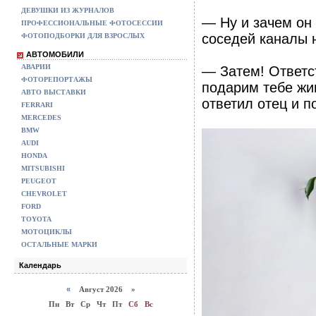
ДЕВУШКИ ИЗ ЖУРНАЛОВ
— Ну и зачем он 
ПРОФЕССИОНАЛЬНЫЕ ФОТОСЕССИИ
соседей каналы 
ФОТОПОДБОРКИ ДЛЯ ВЗРОСЛЫХ
АВТОМОБИЛИ
АВАРИИ
— Затем! Ответс
ФОТОРЕПОРТАЖЫ
подарим тебе жи
АВТО ВЫСТАВКИ
ответил отец и п
FERRARI
MERCEDES
BMW
AUDI
HONDA
MITSUBISHI
PEUGEOT
CHEVROLET
FORD
TOYOTA
МОТОЦИКЛЫ
ОСТАЛЬНЫЕ МАРКИ
Календарь
«
Август 2026 »
Пн
Вт
Ср
Чт
Пт
Сб
Вс