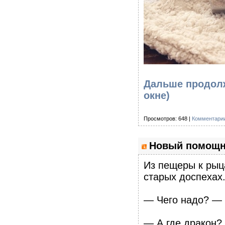
Дальше продолж
окне)
Просмотров: 648 |
Комментарии
Новый помощни
Из пещеры к рыц
старых доспехах
— Чего надо? — 
— А где дракон?