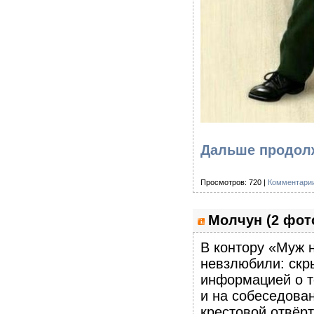
Дальше продолж
Просмотров: 720 |
Комментарии
Молчун (2 фот
В контору «Муж 
невзлюбили: скр
информацией о т
и на собеседован
крестовой отвёр