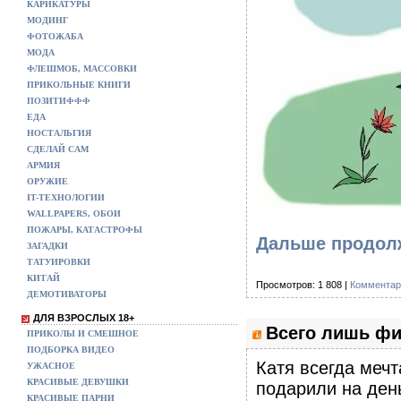
КАРИКАТУРЫ
МОДИНГ
ФОТОЖАБА
МОДА
ФЛЕШМОБ, МАССОВКИ
ПРИКОЛЬНЫЕ КНИГИ
ПОЗИТИФФФ
ЕДА
НОСТАЛЬГИЯ
СДЕЛАЙ САМ
АРМИЯ
ОРУЖИЕ
IT-ТЕХНОЛОГИИ
WALLPAPERS, ОБОИ
ПОЖАРЫ, КАТАСТРОФЫ
Дальше продолж
ЗАГАДКИ
ТАТУИРОВКИ
КИТАЙ
Просмотров: 1 808 |
Комментар
ДЕМОТИВАТОРЫ
ДЛЯ ВЗРОСЛЫХ 18+
Всего лишь фи
ПРИКОЛЫ И СМЕШНОЕ
ПОДБОРКА ВИДЕО
Катя всегда мечт
УЖАСНОЕ
КРАСИВЫЕ ДЕВУШКИ
подарили на ден
КРАСИВЫЕ ПАРНИ