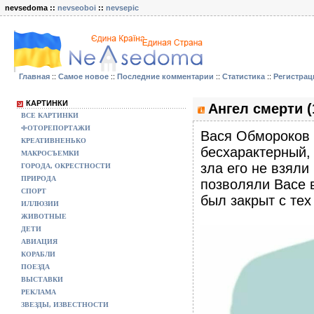
nevsedoma ::
nevseoboi
::
nevsepic
Главная
::
Самое новое
::
Последние комментарии
::
Статистика
::
Регистрац
КАРТИНКИ
Ангел смерти (
ВСЕ КАРТИНКИ
ФОТОРЕПОРТАЖИ
Вася Обмороков 
КРЕАТИВНЕНЬКО
бесхарактерный,
МАКРОСЪЕМКИ
зла его не взяли
ГОРОДА, ОКРЕСТНОСТИ
ПРИРОДА
позволяли Васе в
СПОРТ
был закрыт с тех
ИЛЛЮЗИИ
ЖИВОТНЫЕ
ДЕТИ
АВИАЦИЯ
КОРАБЛИ
ПОЕЗДА
ВЫСТАВКИ
РЕКЛАМА
ЗВЕЗДЫ, ИЗВЕСТНОСТИ