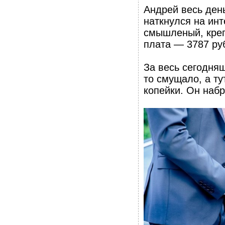
Андрей весь ден
наткнулся на ин
смышленый, креп
плата — 3787 руб
За весь сегодня
то смущало, а ту
копейки. Он наб