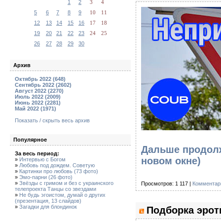
1
2
3
4
5
6
7
8
9
10
11
12
13
14
15
16
17
18
19
20
21
22
23
24
25
26
27
28
29
30
Архив
Октябрь 2022 (648)
Сентябрь 2022 (2602)
Август 2022 (2270)
Июль 2022 (2009)
Июнь 2022 (2281)
Май 2022 (1971)
Показать / скрыть весь архив
Популярное
Дальше продолж
За весь период:
новом окне)
»
Интервью с Богом
»
Любовь под дождем. Советую
»
Картинки про любовь (73 фото)
»
Эмо-парни (26 фото)
»
Звёзды с гримом и без с украинского
Просмотров: 1 117 |
Комментари
телепроекта Танцы со звездами
»
Не будь эгоистом, думай о других
(презентация, 13 слайдов)
»
Загадки для блондинок
Подборка эрот