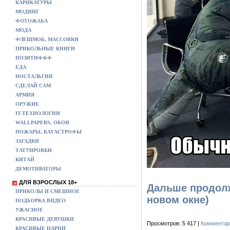
КАРИКАТУРЫ
МОДИНГ
ФОТОЖАБА
МОДА
ФЛЕШМОБ, МАССОВКИ
ПРИКОЛЬНЫЕ КНИГИ
ПОЗИТИФФФ
ЕДА
НОСТАЛЬГИЯ
СДЕЛАЙ САМ
АРМИЯ
ОРУЖИЕ
IT-ТЕХНОЛОГИИ
WALLPAPERS, ОБОИ
ПОЖАРЫ, КАТАСТРОФЫ
ЗАГАДКИ
ТАТУИРОВКИ
КИТАЙ
ДЕМОТИВАТОРЫ
ДЛЯ ВЗРОСЛЫХ 18+
Дальше продолж
ПРИКОЛЫ И СМЕШНОЕ
новом окне)
ПОДБОРКА ВИДЕО
УЖАСНОЕ
КРАСИВЫЕ ДЕВУШКИ
Просмотров: 5 417 |
Комментар
КРАСИВЫЕ ПАРНИ