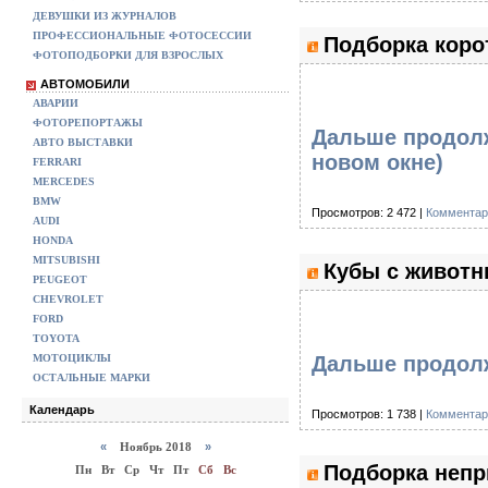
ДЕВУШКИ ИЗ ЖУРНАЛОВ
ПРОФЕССИОНАЛЬНЫЕ ФОТОСЕССИИ
Подборка коро
ФОТОПОДБОРКИ ДЛЯ ВЗРОСЛЫХ
АВТОМОБИЛИ
АВАРИИ
ФОТОРЕПОРТАЖЫ
Дальше продолж
АВТО ВЫСТАВКИ
новом окне)
FERRARI
MERCEDES
BMW
Просмотров: 2 472 |
Комментар
AUDI
HONDA
MITSUBISHI
Кубы с животн
PEUGEOT
CHEVROLET
FORD
TOYOTA
МОТОЦИКЛЫ
Дальше продолж
ОСТАЛЬНЫЕ МАРКИ
Календарь
Просмотров: 1 738 |
Комментар
«
Ноябрь 2018
»
Подборка непр
Пн
Вт
Ср
Чт
Пт
Сб
Вс