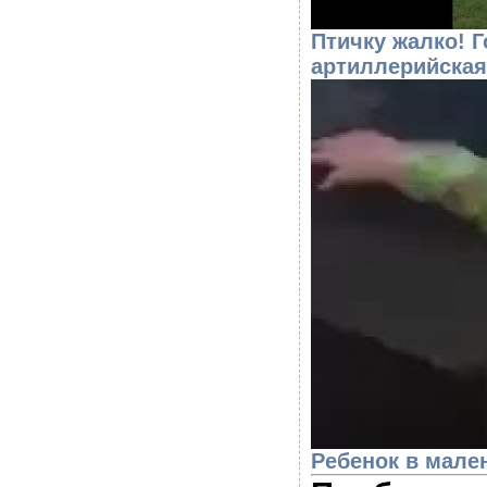
Птичку жалко! 
артиллерийская
Ребенок в мале