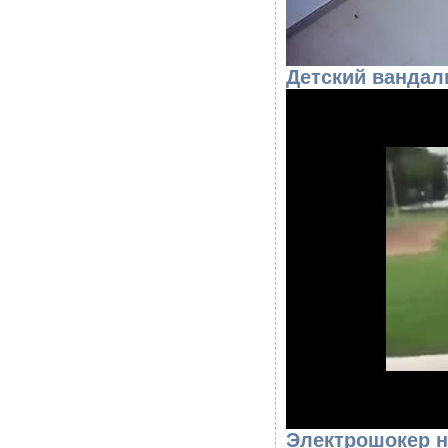
Детский вандал
Электрошокер н