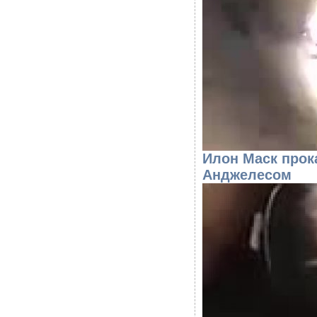
Илон Маск прок
Анджелесом