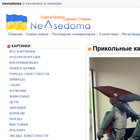
nevsedoma ::
nevseoboi
::
nevsepic
Главная
::
Самое новое
::
Последние комментарии
::
Статистика
::
Регистрац
КАРТИНКИ
Прикольные ка
ВСЕ КАРТИНКИ
ФОТОРЕПОРТАЖИ
КРЕАТИВНЕНЬКО
МАКРОСЪЕМКИ
ГОРОДА, ОКРЕСТНОСТИ
ПРИРОДА
СПОРТ
ИЛЛЮЗИИ
ЖИВОТНЫЕ
ДЕТИ
АВИАЦИЯ
КОРАБЛИ
ПОЕЗДА
ВЫСТАВКИ
РЕКЛАМА
ЗВЕЗДЫ, ИЗВЕСТНОСТИ