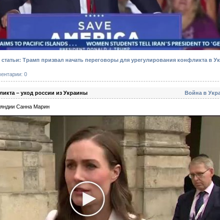
статьи: Трамп призвал начать переговоры для урегулирования конфликта в У
ентарии: 0
икта – уход россии из Украины
Война в Укр
яндии Санна Марин