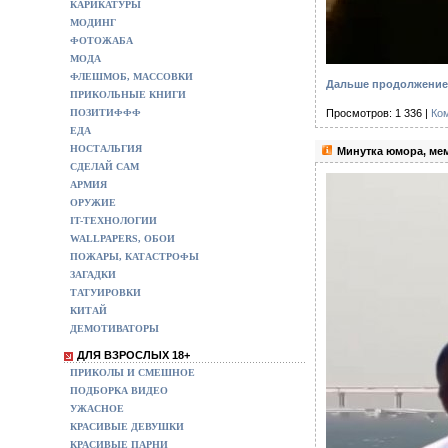
КАРИКАТУРЫ
МОДИНГ
ФОТОЖАБА
МОДА
ФЛЕШМОБ, МАССОВКИ
Дальше продолжение 
ПРИКОЛЬНЫЕ КНИГИ
ПОЗИТИФФФ
Просмотров: 1 336 |
Ко
ЕДА
НОСТАЛЬГИЯ
Минутка юмора, мем
СДЕЛАЙ САМ
АРМИЯ
ОРУЖИЕ
IT-ТЕХНОЛОГИИ
WALLPAPERS, ОБОИ
ПОЖАРЫ, КАТАСТРОФЫ
ЗАГАДКИ
ТАТУИРОВКИ
КИТАЙ
ДЕМОТИВАТОРЫ
ДЛЯ ВЗРОСЛЫХ 18+
ПРИКОЛЫ И СМЕШНОЕ
ПОДБОРКА ВИДЕО
УЖАСНОЕ
КРАСИВЫЕ ДЕВУШКИ
КРАСИВЫЕ ПАРНИ