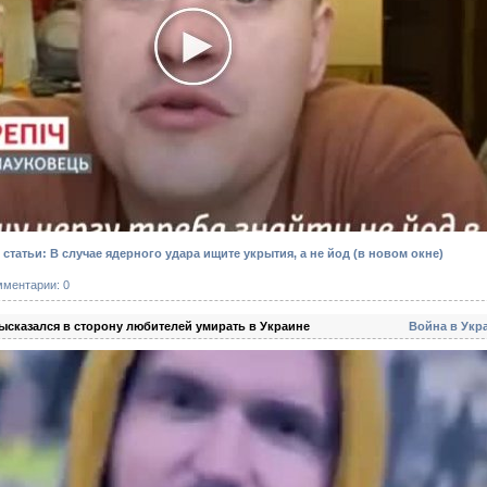
татьи: В случае ядерного удара ищите укрытия, а не йод
(в новом окне)
мментарии: 0
ысказался в сторону любителей умирать в Украине
Война в Укр