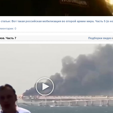
статьи: Вот такая российская мобилизация во второй армии мира. Часть 5
(в н
мментарии: 0
ов. Часть 7
Подборки видео