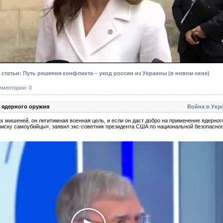
статьи: Путь решения конфликта – уход россии из Украины
(в новом окне)
мментарии: 0
 ядерного оружия
Война в Укр
х мишеней, он легитимная военная цель, и если он даст добро на применение ядерног
иску самоубийцы», заявил экс-советник президента США по национальной безопаснос