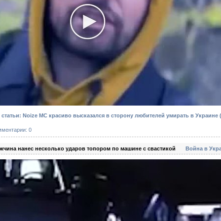
статьи: Noize MC красиво высказался в сторону любителей умирать в Украине
мментарии: 0
жчина нанес несколько ударов топором по машине с свастикой
Война в Укр