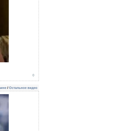
0
аине
/
Остальное видео