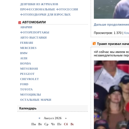
ДЕВУШКИ ИЗ ЖУРНАЛОВ
ПРОФЕССИОНАЛЬНЫЕ ФОТОСЕССИИ
ФОТОПОДБОРКИ ДЛЯ ВЗРОСЛЫХ
АВТОМОБИЛИ
Дальше продолжение 
АВАРИИ
ФОТОРЕПОРТАЖЫ
Просмотров: 1 370 |
Ко
АВТО ВЫСТАВКИ
FERRARI
Трамп призвал нач
MERCEDES
«И сейчас мы имеем во
BMW
незамедлительным пере
AUDI
HONDA
MITSUBISHI
PEUGEOT
CHEVROLET
FORD
TOYOTA
МОТОЦИКЛЫ
ОСТАЛЬНЫЕ МАРКИ
Календарь
«
Август 2026 »
Пн
Вт
Ср
Чт
Пт
Сб
Вс