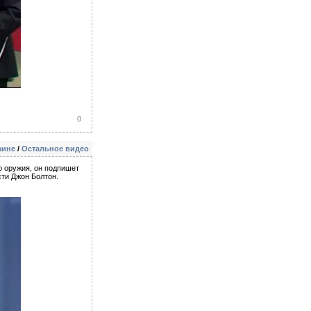
0
аине
/
Остальное видео
о оружия, он подпишет
ти Джон Болтон.