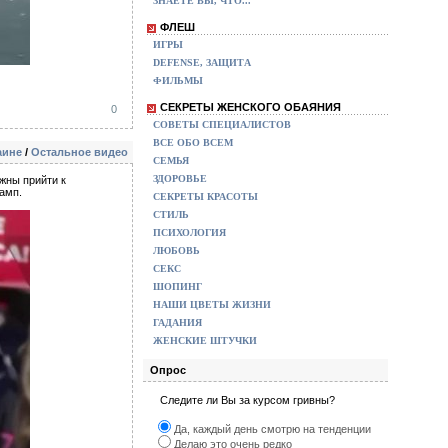
ЗНАЕТЕ ВЫ, ЧТО...
ФЛЕШ
ИГРЫ
DEFENSE, ЗАЩИТА
ФИЛЬМЫ
СЕКРЕТЫ ЖЕНСКОГО ОБАЯНИЯ
0
СОВЕТЫ СПЕЦИАЛИСТОВ
ВСЕ ОБО ВСЕМ
аине
/
Остальное видео
СЕМЬЯ
ЗДОРОВЬЕ
жны прийти к
амп.
СЕКРЕТЫ КРАСОТЫ
СТИЛЬ
ПСИХОЛОГИЯ
ЛЮБОВЬ
СЕКС
ШОПИНГ
НАШИ ЦВЕТЫ ЖИЗНИ
ГАДАНИЯ
ЖЕНСКИЕ ШТУЧКИ
Опрос
Следите ли Вы за курсом гривны?
Да, каждый день смотрю на тенденции
Делаю это очень редко