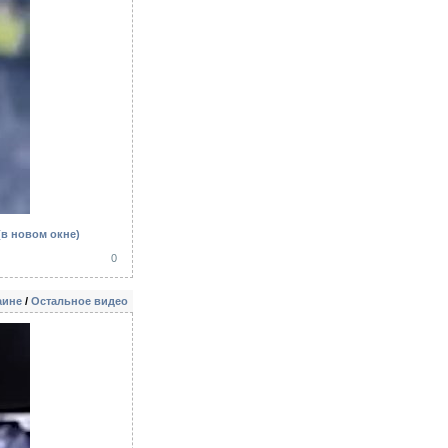
(в новом окне)
0
аине
/
Остальное видео