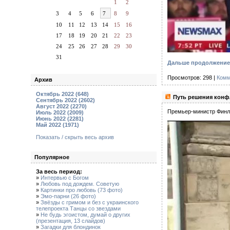
1
2
3
4
5
6
7
8
9
10
11
12
13
14
15
16
17
18
19
20
21
22
23
24
25
26
27
28
29
30
31
Дальше продолжение 
Просмотров: 298 |
Комм
Архив
Октябрь 2022 (648)
Путь решения конфл
Сентябрь 2022 (2602)
Август 2022 (2270)
Премьер-министр Финл
Июль 2022 (2009)
Июнь 2022 (2281)
Май 2022 (1971)
Показать / скрыть весь архив
Популярное
За весь период:
»
Интервью с Богом
»
Любовь под дождем. Советую
»
Картинки про любовь (73 фото)
»
Эмо-парни (26 фото)
»
Звёзды с гримом и без с украинского
телепроекта Танцы со звездами
»
Не будь эгоистом, думай о других
(презентация, 13 слайдов)
»
Загадки для блондинок