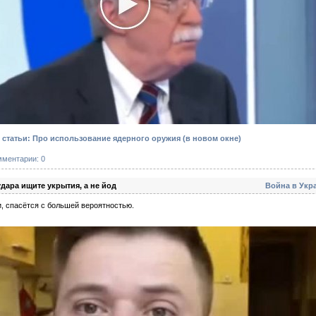
статьи: Про использование ядерного оружия
(в новом окне)
мментарии: 0
удара ищите укрытия, а не йод
Война в Укр
ии, спасётся с большей вероятностью.