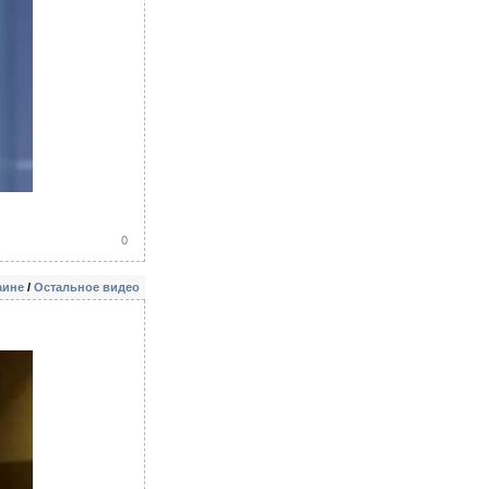
0
аине
/
Остальное видео