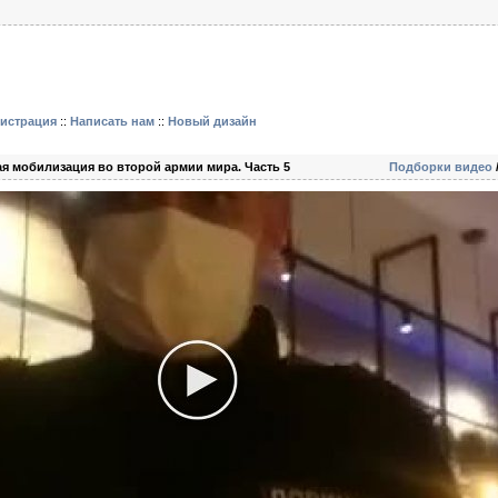
гистрация
::
Написать нам
::
Новый дизайн
ая мобилизация во второй армии мира. Часть 5
Подборки видео