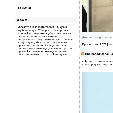
За месяц:
О сайте
Увлекательные фотографии и видео в
удобной подаче? Запросто! Теперь мы
можем Вас радовать подборками со всех
сайтов которые мы посчитали
Дальше продолжение 
интересными. Видео которое мы отбираем
каждый день, убьет много свободного
Просмотров: 1 377 |
Ко
времени и заставит Вас поделится им с
Вашими коллегами и друзьями, а в уютное
время, Вы покажете это видео своим
Про использование
родественникам. Это все, Невседома.
«Путин – в списке наши
свою предсмертную зап