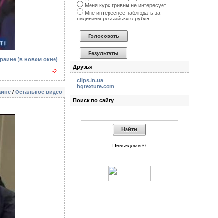
Меня курс гривны не интересует
Мне интереснее наблюдать за
падением российского рубля
краине
(в новом окне)
Друзья
-2
clips.in.ua
hqtexture.com
аине
/
Остальное видео
Поиск по сайту
Невседома ©