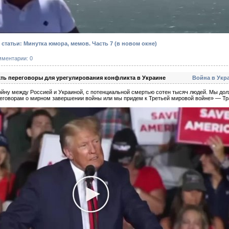
статьи: Минутка юмора, мемов. Часть 7
(в новом окне)
мментарии: 0
ать переговоры для урегулирования конфликта в Украине
Война в Укр
йну между Россией и Украиной, с потенциальной смертью сотен тысяч людей. Мы дол
говорам о мирном завершении войны или мы придем к Третьей мировой войне» — Тр