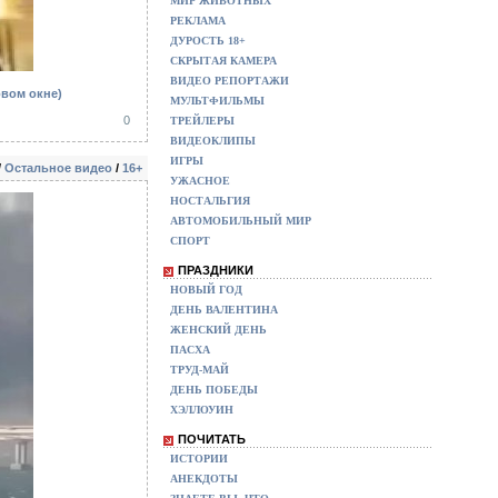
МИР ЖИВОТНЫХ
РЕКЛАМА
ДУРОСТЬ 18+
СКРЫТАЯ КАМЕРА
ВИДЕО РЕПОРТАЖИ
овом окне)
МУЛЬТФИЛЬМЫ
0
ТРЕЙЛЕРЫ
ВИДЕОКЛИПЫ
ИГРЫ
/
Остальное видео
/
16+
УЖАСНОЕ
НОСТАЛЬГИЯ
АВТОМОБИЛЬНЫЙ МИР
СПОРТ
ПРАЗДНИКИ
НОВЫЙ ГОД
ДЕНЬ ВАЛЕНТИНА
ЖЕНСКИЙ ДЕНЬ
ПАСХА
ТРУД-МАЙ
ДЕНЬ ПОБЕДЫ
ХЭЛЛОУИН
ПОЧИТАТЬ
ИСТОРИИ
АНЕКДОТЫ