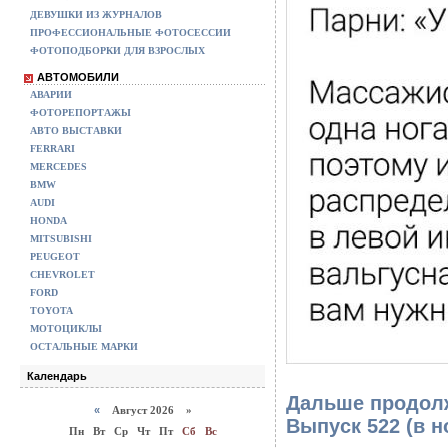
ДЕВУШКИ ИЗ ЖУРНАЛОВ
ПРОФЕССИОНАЛЬНЫЕ ФОТОСЕССИИ
ФОТОПОДБОРКИ ДЛЯ ВЗРОСЛЫХ
АВТОМОБИЛИ
АВАРИИ
ФОТОРЕПОРТАЖЫ
АВТО ВЫСТАВКИ
FERRARI
MERCEDES
BMW
AUDI
HONDA
MITSUBISHI
PEUGEOT
CHEVROLET
FORD
TOYOTA
МОТОЦИКЛЫ
ОСТАЛЬНЫЕ МАРКИ
Календарь
Дальше продолж
«
Август 2026 »
Выпуск 522
(в н
Пн
Вт
Ср
Чт
Пт
Сб
Вс