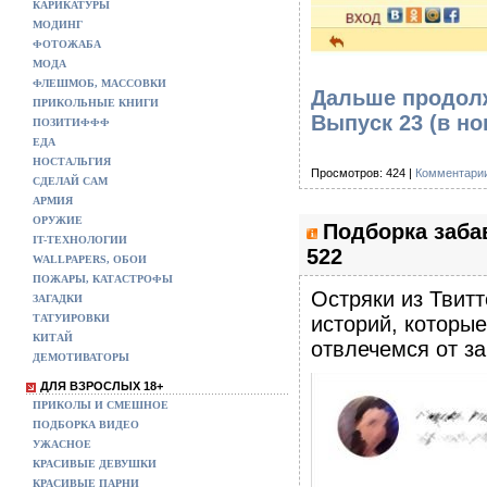
КАРИКАТУРЫ
МОДИНГ
ФОТОЖАБА
МОДА
ФЛЕШМОБ, МАССОВКИ
Дальше продолж
ПРИКОЛЬНЫЕ КНИГИ
Выпуск 23
(в но
ПОЗИТИФФФ
ЕДА
НОСТАЛЬГИЯ
Просмотров: 424 |
Комментарии
СДЕЛАЙ САМ
АРМИЯ
ОРУЖИЕ
Подборка заба
IT-ТЕХНОЛОГИИ
522
WALLPAPERS, ОБОИ
ПОЖАРЫ, КАТАСТРОФЫ
Остряки из Твитт
ЗАГАДКИ
историй, которы
ТАТУИРОВКИ
КИТАЙ
отвлечемся от з
ДЕМОТИВАТОРЫ
ДЛЯ ВЗРОСЛЫХ 18+
ПРИКОЛЫ И СМЕШНОЕ
ПОДБОРКА ВИДЕО
УЖАСНОЕ
КРАСИВЫЕ ДЕВУШКИ
КРАСИВЫЕ ПАРНИ