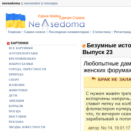
nevsedoma ::
nevseoboi
::
nevsepic
Главная
::
Самое новое
::
Последние комментарии
::
Статистика
::
Регистрац
КАРТИНКИ
Безумные исто
ВСЕ КАРТИНКИ
Выпуск 23
ФОТОРЕПОРТАЖИ
КРЕАТИВНЕНЬКО
Любопытные дамы
МАКРОСЪЕМКИ
женских форумах
ГОРОДА, ОКРЕСТНОСТИ
ПРИРОДА
СПОРТ
ИЛЛЮЗИИ
ЖИВОТНЫЕ
ДЕТИ
АВИАЦИЯ
КОРАБЛИ
ПОЕЗДА
ВЫСТАВКИ
РЕКЛАМА
ЗВЕЗДЫ, ИЗВЕСТНОСТИ