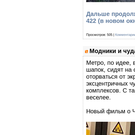
Дальше продолж
422
(в новом ок
Просмотров: 505 |
Комментарии
Модники и чуд
Метро, по идее, 
шапок, сидят на 
оторваться от эк
эксцентричных ч
комплексов. С т
веселее.
Новый фильм о Ч