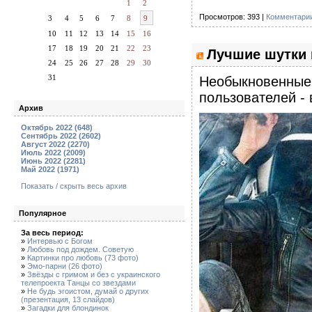
1
2
Просмотров: 393 |
Комментарии
3
4
5
6
7
8
9
10
11
12
13
14
15
16
17
18
19
20
21
22
23
Лучшие шутки 
24
25
26
27
28
29
30
31
Необыкновенные 
пользователей - 
Архив
Октябрь 2022 (648)
Сентябрь 2022 (2602)
Август 2022 (2270)
Июль 2022 (2009)
Июнь 2022 (2281)
Май 2022 (1971)
Показать / скрыть весь архив
Популярное
За весь период:
»
Интервью с Богом
»
Любовь под дождем. Советую
»
Картинки про любовь (73 фото)
»
Эмо-парни (26 фото)
»
Звёзды с гримом и без с украинского
телепроекта Танцы со звездами
»
Не будь эгоистом, думай о других
(презентация, 13 слайдов)
»
Загадки для блондинок