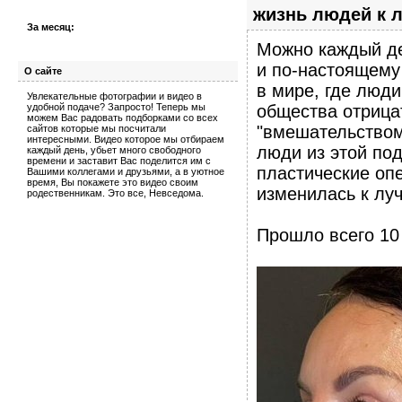
жизнь людей к 
За месяц:
Можно каждый де
и по-настоящему
О сайте
в мире, где люди
Увлекательные фотографии и видео в
общества отрицат
удобной подаче? Запросто! Теперь мы
можем Вас радовать подборками со всех
"вмешательством
сайтов которые мы посчитали
интересными. Видео которое мы отбираем
люди из этой по
каждый день, убьет много свободного
времени и заставит Вас поделится им с
пластические опе
Вашими коллегами и друзьями, а в уютное
время, Вы покажете это видео своим
изменилась к лу
родественникам. Это все, Невседома.
Прошло всего 10