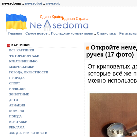
nevsedoma ::
nevseoboi
::
nevsepic
Главная
::
Самое новое
::
Последние комментарии
::
Статистика
::
Регистрац
КАРТИНКИ
Откройте неме
ВСЕ КАРТИНКИ
ручек (17 фото)
ФОТОРЕПОРТАЖИ
КРЕАТИВНЕНЬКО
От криповатых д
МАКРОСЪЕМКИ
которые всё же п
ГОРОДА, ОКРЕСТНОСТИ
ПРИРОДА
можно использова
СПОРТ
ИЛЛЮЗИИ
ЖИВОТНЫЕ
ДЕТИ
АВИАЦИЯ
КОРАБЛИ
ПОЕЗДА
ВЫСТАВКИ
РЕКЛАМА
ЗВЕЗДЫ, ИЗВЕСТНОСТИ