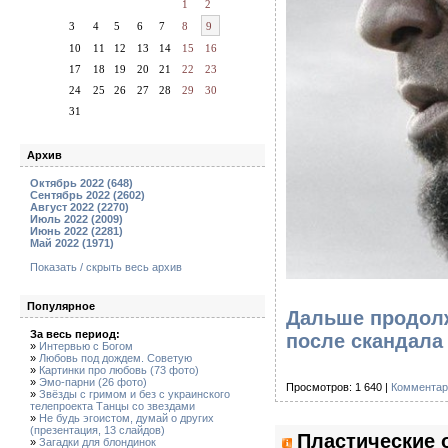
1
2
3
4
5
6
7
8
9
10
11
12
13
14
15
16
17
18
19
20
21
22
23
24
25
26
27
28
29
30
31
Архив
Октябрь 2022 (648)
Сентябрь 2022 (2602)
Август 2022 (2270)
Июль 2022 (2009)
Июнь 2022 (2281)
Май 2022 (1971)
Показать / скрыть весь архив
Популярное
Дальше продолж
За весь период:
после скандала
»
Интервью с Богом
»
Любовь под дождем. Советую
»
Картинки про любовь (73 фото)
»
Эмо-парни (26 фото)
Просмотров: 1 640 |
Комментар
»
Звёзды с гримом и без с украинского
телепроекта Танцы со звездами
»
Не будь эгоистом, думай о других
(презентация, 13 слайдов)
Пластические 
»
Загадки для блондинок