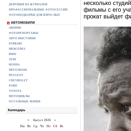
несколько студи
ДЕВУШКИ ИЗ ЖУРНАЛОВ
фильмы с его уча
ПРОФЕССИОНАЛЬНЫЕ ФОТОСЕССИИ
ФОТОПОДБОРКИ ДЛЯ ВЗРОСЛЫХ
прокат выйдет фи
АВТОМОБИЛИ
АВАРИИ
ФОТОРЕПОРТАЖЫ
АВТО ВЫСТАВКИ
FERRARI
MERCEDES
BMW
AUDI
HONDA
MITSUBISHI
PEUGEOT
CHEVROLET
FORD
TOYOTA
МОТОЦИКЛЫ
ОСТАЛЬНЫЕ МАРКИ
Календарь
«
Август 2026 »
Пн
Вт
Ср
Чт
Пт
Сб
Вс