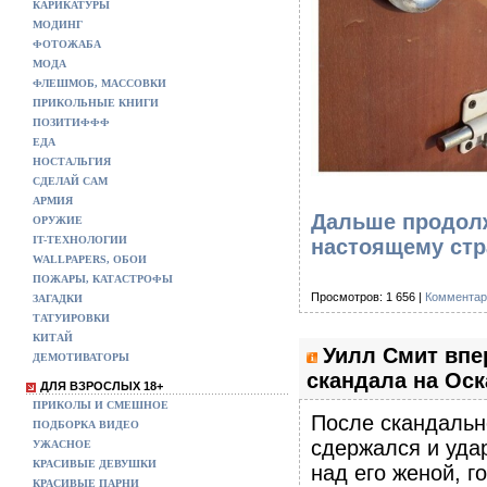
КАРИКАТУРЫ
МОДИНГ
ФОТОЖАБА
МОДА
ФЛЕШМОБ, МАССОВКИ
ПРИКОЛЬНЫЕ КНИГИ
ПОЗИТИФФФ
ЕДА
НОСТАЛЬГИЯ
СДЕЛАЙ САМ
АРМИЯ
Дальше продолж
ОРУЖИЕ
IT-ТЕХНОЛОГИИ
настоящему стр
WALLPAPERS, ОБОИ
ПОЖАРЫ, КАТАСТРОФЫ
Просмотров: 1 656 |
Комментар
ЗАГАДКИ
ТАТУИРОВКИ
КИТАЙ
Уилл Смит впе
ДЕМОТИВАТОРЫ
скандала на Оск
ДЛЯ ВЗРОСЛЫХ 18+
ПРИКОЛЫ И СМЕШНОЕ
После скандальн
ПОДБОРКА ВИДЕО
сдержался и удар
УЖАСНОЕ
КРАСИВЫЕ ДЕВУШКИ
над его женой, г
КРАСИВЫЕ ПАРНИ