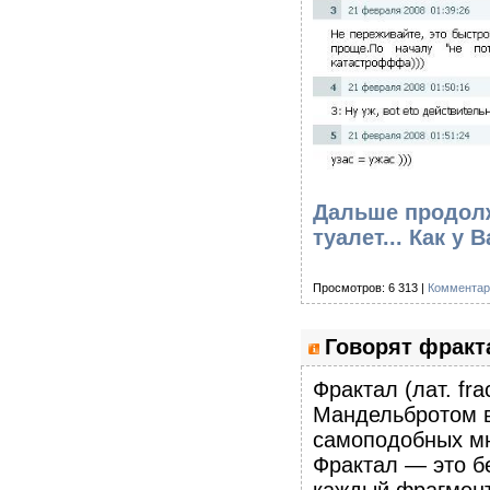
Дальше продолж
туалет... Как у
Просмотров: 6 313 |
Комментар
Говорят фракт
Фрактал (лат. f
Мандельбротом в
самоподобных м
Фрактал — это б