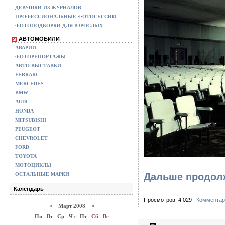
ДЕВУШКИ ИЗ ЖУРНАЛОВ
ПРОФЕССИОНАЛЬНЫЕ ФОТОСЕССИИ
ФОТОПОДБОРКИ ДЛЯ ВЗРОСЛЫХ
АВТОМОБИЛИ
АВАРИИ
ФОТОРЕПОРТАЖЫ
АВТО ВЫСТАВКИ
FERRARI
MERCEDES
BMW
AUDI
HONDA
MITSUBISHI
PEUGEOT
CHEVROLET
FORD
TOYOTA
МОТОЦИКЛЫ
Дальше продолж
ОСТАЛЬНЫЕ МАРКИ
Календарь
Просмотров: 4 029 |
Комментар
«
Март 2008
»
Пн
Вт
Ср
Чт
Пт
Сб
Вс