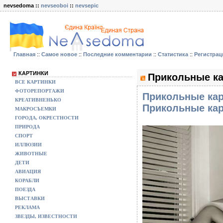
nevsedoma ::
nevseoboi
::
nevsepic
Главная
::
Самое новое
::
Последние комментарии
::
Статистика
::
Регистрац
КАРТИНКИ
Прикольные ка
ВСЕ КАРТИНКИ
ФОТОРЕПОРТАЖИ
Прикольные кар
КРЕАТИВНЕНЬКО
Прикольные кар
МАКРОСЪЕМКИ
ГОРОДА, ОКРЕСТНОСТИ
ПРИРОДА
СПОРТ
ИЛЛЮЗИИ
ЖИВОТНЫЕ
ДЕТИ
АВИАЦИЯ
КОРАБЛИ
ПОЕЗДА
ВЫСТАВКИ
РЕКЛАМА
ЗВЕЗДЫ, ИЗВЕСТНОСТИ