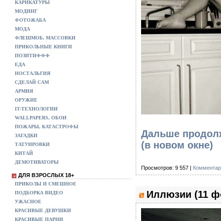
КАРИКАТУРЫ
МОДИНГ
ФОТОЖАБА
МОДА
ФЛЕШМОБ, МАССОВКИ
ПРИКОЛЬНЫЕ КНИГИ
ПОЗИТИФФФ
ЕДА
НОСТАЛЬГИЯ
СДЕЛАЙ САМ
АРМИЯ
ОРУЖИЕ
IT-ТЕХНОЛОГИИ
WALLPAPERS, ОБОИ
ПОЖАРЫ, КАТАСТРОФЫ
Дальше продолж
ЗАГАДКИ
(в новом окне)
ТАТУИРОВКИ
КИТАЙ
ДЕМОТИВАТОРЫ
Просмотров: 9 557 |
Комментар
ДЛЯ ВЗРОСЛЫХ 18+
ПРИКОЛЫ И СМЕШНОЕ
Иллюзии (11 ф
ПОДБОРКА ВИДЕО
УЖАСНОЕ
КРАСИВЫЕ ДЕВУШКИ
КРАСИВЫЕ ПАРНИ