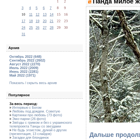
Панда милое ж
1
2
3
4
5
6
7
8
9
10
11
12
13
14
15
16
17
18
19
20
21
22
23
24
25
26
27
28
29
30
31
Архив
Октябрь 2022 (648)
Сентябрь 2022 (2602)
Август 2022 (2270)
Июль 2022 (2009)
Июнь 2022 (2281)
Май 2022 (1971)
Показать / скрыть весь архив
Популярное
За весь период:
»
Интервью с Богом
»
Любовь под дождем. Советую
»
Картинки про любовь (73 фото)
»
Эмо-парни (26 фото)
»
Звёзды с гримом и без с украинского
телепроекта Танцы со звездами
»
Не будь эгоистом, думай о других
Дальше продолж
(презентация, 13 слайдов)
»
Загадки для блондинок